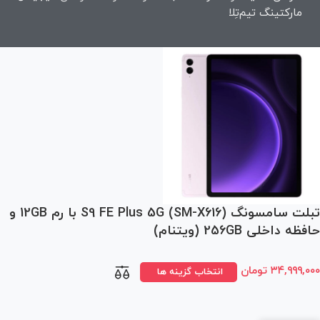
مارکتینگ تیم‌تِلا
تبلت سامسونگ (SM-X616) S9 FE Plus 5G با رم 12GB و
حافظه داخلی 256GB (ویتنام)
۳۴,۹۹۹,۰۰۰
تومان
انتخاب گزینه ها