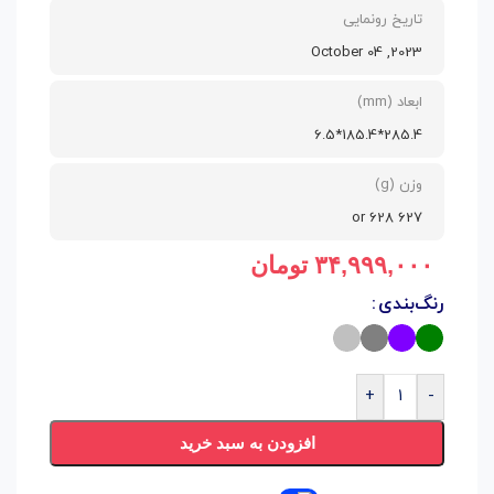
تاریخ رونمایی
2023, October 04
ابعاد (mm)
285.4*185.4*6.5
وزن (g)
627 or 628
۳۴,۹۹۹,۰۰۰
تومان
رنگ‌بندی
+
-
افزودن به سبد خرید