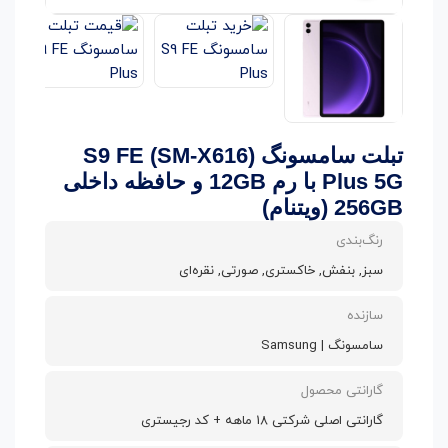
تبلت سامسونگ (SM-X616) S9 FE
Plus 5G با رم 12GB و حافظه داخلی
256GB (ویتنام)
رنگ‌بندی
سبز, بنفش, خاکستری, صورتی, نقره‌ای
سازنده
سامسونگ | Samsung
گارانتی محصول
گارانتی اصلی شرکتی 18 ماهه + کد رجیستری