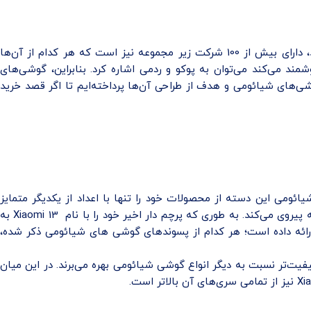
این ابر کمپانی چینی علاوه بر آنکه خود اقدام به تولید و عرضه انواع محصولات الکتریکی چون گوشی، ساعت هوشمند، هندزفری و… می‌کند، دارای بیش از 100 شرکت زیر مجموعه نیز است که هر کدام از آن‌ها
د می‌کند می‌توان به پوکو و ردمی اشاره کرد. بنابراین، گوشی‌های
شی‌های شیائومی و هدف از طراحی آن‌ها پرداخته‌ایم تا اگر قصد خرید
ه می‌شوند معمولاً پرچم‌داران این شرکت هستند که در گذشته با نام Mi شناخته می‌شدند. شیائومی این دسته از محصولات خود را تنها با اعداد از یکدیگر متمایز
می‌کند و مانند هر شرکت دیگری که در کنار پرچم دار خود نسخه اقتصادی و طلایه‌دار آن را نیز ارائه می‌دهد شیائومی نیز از این قانون نانوشته پیروی می‌کند. به طوری که پرچم دار اخیر خود را با نام Xiaomi 13 به
ه است اما در کنار آن نسخه‌هایی چون Xiaomi 13 Ultra، Xiaomi 13 Pro، Xiaomi 13T Pro، Xiaomi 13T، Xiaomi 13 Lite نیز ارائه داده است؛ هر کدام از پسوندهای گوشی های شیائومی ذکر شده،
وربین‌هایی با کیفیت‌تر نسبت به دیگر انواع گوشی شیائومی بهره می‌برند. در این میان