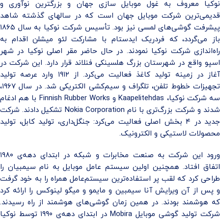
نوکیا معروف به غول موبایل سازی جهان و بزرگترین نوآوری و
قدیمی‌ترین شرکت موبایل جهان است که در سالهای گذشته شاهد
یشرفت گوشی‌های لمسی نیز بود
.
تأسیس شرکت نوکیا به سال ۱۸۶۵
از می‌گردد، که فردریک ایدستام
با مشارکت لئو میشلن
اقدام به
اه‌اندازی شرکت نوکیا نمودند.
د
ر حال حاضر مقر اصلی نوکیا در شهر
اسپو واقع در شهرستان بزرگ هلسینکی فنلاند قرار دارد.
این شرکت در
آغاز در زمینه تولید کاغذ فعالیت می‌کرد. از ۱۹۱۲ وارد عرصه تولید
تجهیزات خطوط تلفن، تلگراف و سیم‌کشی الکتریکی شد. در سال ۱۹۶۷،
ه شرکت نوکیا،
Kaapelitehdas
و
Finnish Rubber Works
با هم ادغام
دند و شرکت بزرگ‌تری با نام
Nokia Corporation
تشکیل دادند. شرکت
جدید در ۴ بخش اصلی فعالیت می‌کرد: جنگل‌داری، تولید کابل، تولید
محصولات لاستیکی و الکترونیک.
ورود این شرکت به صنعت مخابرات و شبکه در ابتدای دهه‌ی ۱۹۸۰
اتفاق افتاد. همچنین اولین سیستم عامل موبایل به نام سیمبیان را
راحی کرد
که لقب پر استفاده‌‌ترین سیستم‌عامل همراه را به خود گرفت
و پس از آن ویرایش آنا سیمبین و مایمو و میگو لینوکس را ارائه کرد
که هوشمند بودند.
در همین زمان گوشی‌های هوشمند از راه رسیدند
.
رکت تولید گوشی موبایل
Mobira
در ابتدای دهه‌ی ۱۹۹۰ توسط نوکیا