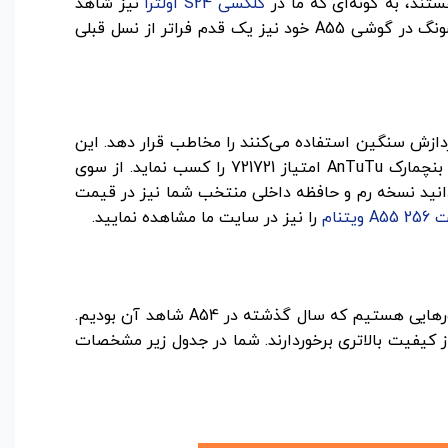
گلکسی S24 اولترا
نیز شاهد
استفاده از همین نوع تراشه‌ها هستیم. به همین دلیل می‌توان این را جداً یک پیشرفت قابل توجه در نظر گرفت که سامسونگ در گوشی A55 خود نیز یک قدم فراتر از نسل قبلی
زمند پردازش سنگین استفاده می‌کنند را مخاطب قرار دهد. این
گوشی میان رده با قابلیت بالایی که در اجرای بدون لگ و باگ برنامه‌ها و بازی‌های مختلف دارد توانسته است در نسخه v10 بنچمارک AnTuTu امتیاز 721721 را کسب نماید. از سوی
ر که می‌دانید نسخه رم و حافظه داخلی منتخب شما نیز در قیمت
 ویتنام
را نیز در سایت ما مشاهده نمایید.
گوشی سامسونگ A55 در قسمت دوربین ظاهراً تفاوتی نسبت به نسل قبلی خود نداشته و ما شاهد همان دوربین‌ها و سنسورهایی هستیم که سال گذشته در A54 شاهد آن بودیم.
ا این گوشی ثبت شده‌اند در نهایت از کیفیت بالاتری برخوردارند. شما در جدول زیر مشخصات