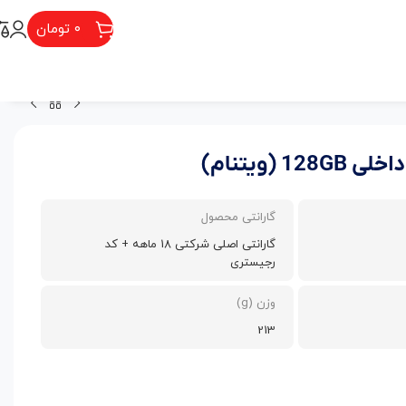
۰
تومان
گارانتی محصول
گارانتی اصلی شرکتی 18 ماهه + کد
رجیستری
وزن (g)
213