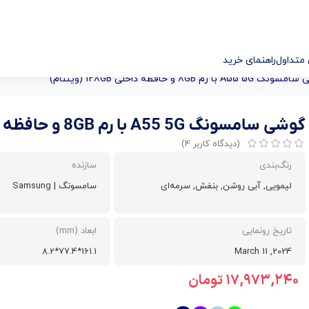
متداول
راهنمای خرید
A55 با رم 8GB و حافظه داخلی 128GB (ویتنام)
گوشی سامسونگ A55 5G با رم 8GB و حافظه داخلی 128GB (ویتنام)
(دیدگاه کاربر
4
)
رنگ‌بندی
سازنده
لیمویی, آبی روشن, بنفش, سرمه‌ای
سامسونگ | Samsung
تاریخ رونمایی
ابعاد (mm)
161.1*77.4*8.2
2024, March 11
۱۷,۹۷۳,۲۴۰
تومان