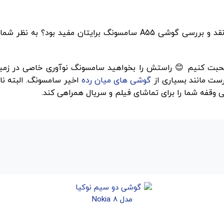
خب، شما که تا اینجا همراه ما بودید، به ما بگویید آیا نقد و بررسی گو
م صحبت کنیم 😊 راستش را بخواهید سامسونگ نوآوری خاصی در زم
گوشی های میان رده
اخیر سامسونگ. البته ناگ