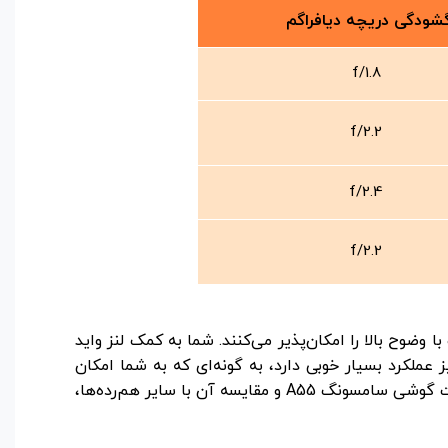
شودگی دریچه دیافراگم
f/1.8
f/2.2
f/2.4
f/2.2
 نویز و با وضوح بالا را امکان‌پذیر می‌کنند. شما به کمک لنز واید
ر زمینه فیلم‌برداری نیز عملکرد بسیار خوبی دارد، به گونه‌ای که به شما امکان
فیلم‌برداری با کیفیت 4K و 1080p در دو نرخ فریم 30 و 60 را می‌دهد. در در مجموع بی‌راه نیست اگر بگوییم، با توجه به قیمت گوشی سامسونگ A55 و مقایسه آن با سایر هم‌رده‌ها،