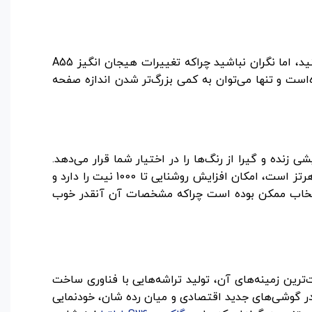
در بررسی بی‌طرفانه نمایشگر سامسونگ A55 باید بگویم، شما در اینجا تفاوت چندانی را نسبت به نسل قبلی مشاهده نمی‌کنید، اما نگران نباشید چراکه تغییرات هیجان انگیز A55
ران می‌کند. در این گوشی، مانند A54 از همان نمایشگر Super AMOLED استفاده شده‌است و تنها می‌توان به کمی بزرگ‌تر شدن اندازه صفحه
 بوده و نمایشی زنده و گیرا از رنگ‌ها را در اختیار شما قرار می‌دهد.
همچنین نمایشگر گلکسی A55 که حدود 86 درصد پنل جلو را به خود اختصاص داده‌است، دارای نرخ به روزرسانی تصویر 120 هرتز است، امکان افزایش روشنایی تا 1000 نیت را دارد و
 قیمت گوشی A55 استفاده از این نمایشگر بهترین انتخاب ممکن بوده است چراکه مشخصات آن آنقدر خوب
‌ترین زمینه‌های آن، تولید تراشه‌هایی با فناوری ساخت
در گوشی‌های جدید اقتصادی و میان رده شان، خودنمایی