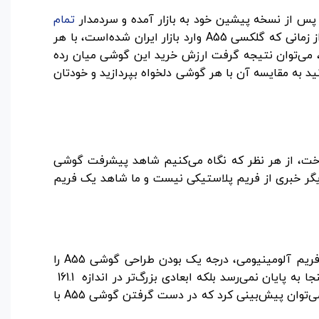
تمام
شده‌است، از طراحی گرفته تا عملکرد و کارایی ارتقاهای جذابی را مشاهده می‌کنیم. بی دلیل نیست که از زمانی که گلکسی A55 وارد بازار ایران شده‌است، با هر
جه به قیمت گوشی A55 و در نظر گرفتن قابلیت های آن، می‌توان نتیجه گرفت ارزش خرید این گوشی میان رده
به بررسی جزء به جزء و کامل سامسونگ A55 پرداخته‌ایم تا شما بتوانید به مقایسه آن با هر گوشی دلخواه بپردازید و خودتان
اخت، از هر نظر که نگاه می‌کنیم شاهد پیشرفت گوشی
نجا دیگر خبری از فریم پلاستیکی نیست و ما شاهد یک فریم
از سوی دیگر متوجه شدیم که در طراحی پنل جلو، گوریلا گلس ویکتوس پلاس به کار رفته است که با قرار گرفتن در کنار فریم آلومینیومی، درجه یک بودن طراحی گوشی A55 را
تضمین می‌کند. این گوشی همچنان از گواهی ضد آب IP67 برخوردار است؛ اما تفاوت های طراحی آن با نسل قبلی در همینجا به پایان نمی‌رسد بلکه ابعادی بزرگ‌تر در اندازه 161.1
در 77.4 در 8.2 میلی‌متر و حاشیه ظریف‌تر آن نیز جلوه متفاوتی به این گوشی بخشیده‌است. در نتیجه تمام این تغییرات می‌توان پیش‌بینی کرد که در دست گرفتن گوشی A55 با