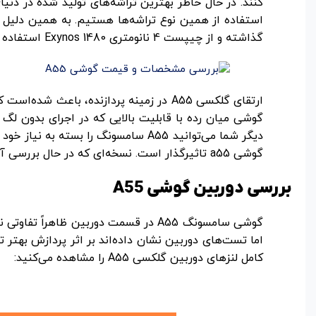
کنند. در حال حاظر بهترین تراشه‌های تولید شده در دنیای گوشی های هوشمند
گذاشته و از چیپست 4 نانومتری Exynos 1480 استفاده کرده است.
ارتقای گلکسی A55 در زمینه پردازنده، ب
دیگر شما می‌توانید A55 سامسونگ را
گوشی a55 تاثیرگذار است. نسخه‌ای که در حال بررسی آن هستیم گوشی A55 رم 8 و حافظه 128 است، شما می‌توانید
بررسی دوربین گوشی A55
کامل لنزهای دوربین گلکسی A55 را مشاهده می‌کنید: