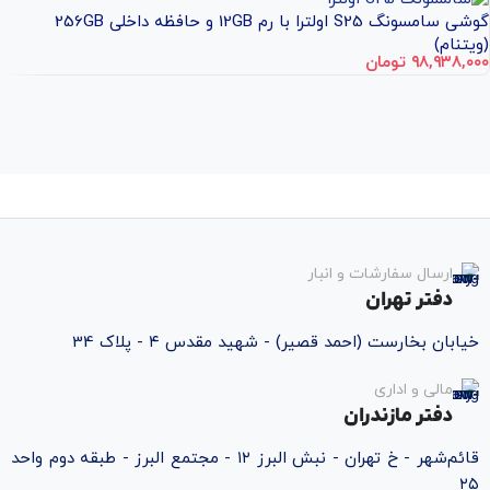
گوشی سامسونگ S25 اولترا با رم 12GB و حافظه داخلی 256GB
(ویتنام)
۹۸,۹۳۸,۰۰۰
تومان
ارسال سفارشات و انبار
دفتر تهران
خیابان بخارست (احمد قصیر) - شهید مقدس ۴ - پلاک 34
مالی و اداری
دفتر مازندران
قائم‌شهر - خ تهران - نبش البرز ۱۲ - مجتمع البرز - طبقه دوم واحد
۲۵