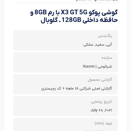
گوشی پوکو X3 GT 5G با رم 8GB و
حافظه داخلی 128GB ـ گلوبال
رنگ‌بندی
آبی, سفید, مشکی
سازنده
شیائومی | Xiaomi
گارانتی محصول
گارانتی اصلی شرکتی 18 ماهه + کد رجیستری
تاریخ رونمایی
2021, July 28
ابعاد (mm)