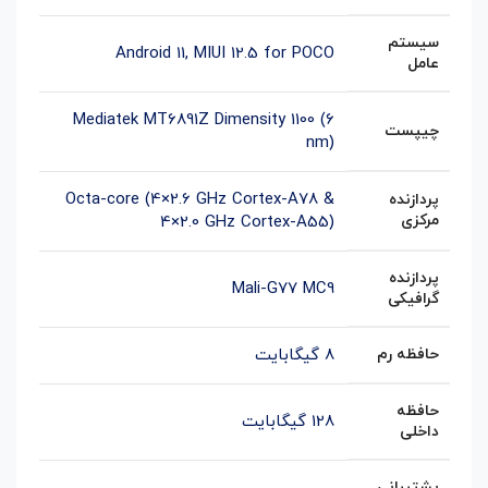
سیستم
Android 11, MIUI 12.5 for POCO
عامل
Mediatek MT6891Z Dimensity 1100 (6
چیپست
nm)
Octa-core (4×2.6 GHz Cortex-A78 &
پردازنده
مرکزی
4×2.0 GHz Cortex-A55)
پردازنده
Mali-G77 MC9
گرافیکی
حافظه رم
8 گیگابایت
حافظه
128 گیگابایت
داخلی
پشتیبانی