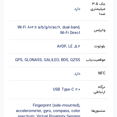
جک 3.5
دارد
میلیمتری
صدا
Wi-Fi 802.11 a/b/g/n/ac/6, dual-band,
وایرلس
Wi-Fi Direct
بلوتوث
5.2
,
LE
,
A2DP
موقعیت‌یاب
GPS, GLONASS, GALILEO, BDS, QZSS
NFC
دارد
درگاه
USB Type-C 2.0
ارتباطی
Fingerprint (side-mounted),
سنسورها
accelerometer, gyro, compass, color
spectrum
,
Virtual Proximity Sensing