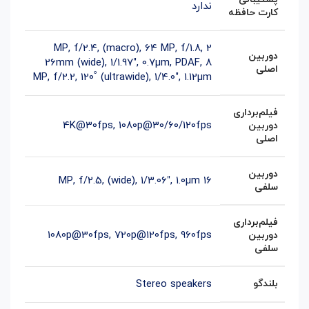
ندارد
کارت حافظه
,
64 MP, f/1.8,
2 MP, f/2.4, (macro)
دوربین
26mm (wide), 1/1.97″, 0.7µm, PDAF
,
8
اصلی
MP, f/2.2, 120˚ (ultrawide), 1/4.0″, 1.12µm
فیلم‌برداری
4K@30fps, 1080p@30/60/120fps
دوربین
اصلی
دوربین
16 MP, f/2.5, (wide), 1/3.06″, 1.0µm
سلفی
فیلم‌‌برداری
1080p@30fps, 720p@120fps, 960fps
دوربین
سلفی
بلندگو
Stereo speakers