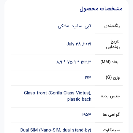
مشخصات محصول
رنگ‌بندی
آبی
,
سفید
,
مشکی
تاریخ
2021, July 28
رونمایی
ابعاد (MM)
163.3 * 75.9 * 8.9
وزن (G)
193
Glass front (Gorilla Glass Victus),
جنس بدنه
plastic back
گواهی ها
IP53
سیم‌کارت
Dual SIM (Nano-SIM, dual stand-by)