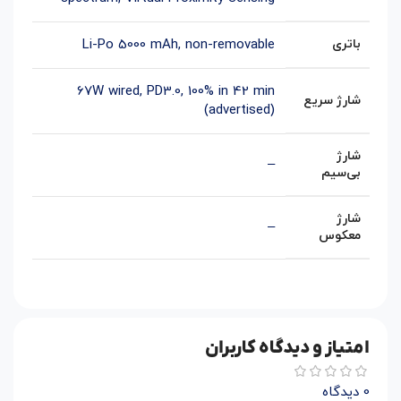
باتری
Li-Po 5000 mAh, non-removable
67W wired, PD3.0, 100% in 42 min
شارژ سریع
(advertised)
شارژ
–
بی‌سیم
شارژ
–
معکوس
امتیاز و دیدگاه کاربران
0 دیدگاه