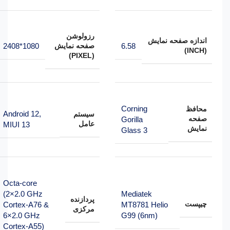
رزولوشن
اندازه صفحه نمایش
صفحه نمایش
1080*2408
6.58
(INCH)
(PIXEL)
Corning
محافظ
Android 12,
سیستم
صفحه
Gorilla
عامل
MIUI 13
نمایش
Glass 3
Octa-core
(2×2.0 GHz
Mediatek
پردازنده
چیپست
Cortex-A76 &
MT8781 Helio
مرکزی
6×2.0 GHz
G99 (6nm)
Cortex-A55)