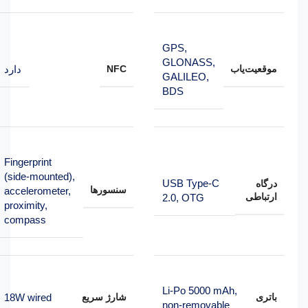
GPS,
GLONASS,
موقعیت‌یاب
NFC
دارد
GALILEO,
BDS
Fingerprint
(side-mounted),
USB Type-C
درگاه
سنسورها
accelerometer,
ارتباطی
2.0, OTG
proximity,
compass
Li-Po 5000 mAh,
باتری
شارژ سریع
18W wired
non-removable