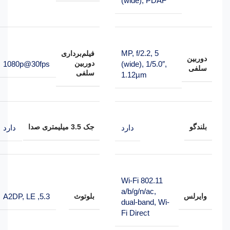
(wide), PDAF
5 MP, f/2.2,
فیلم‌‌برداری
دوربین
دوربین
1080p@30fps
(wide), 1/5.0″,
سلفی
سلفی
1.12µm
بلندگو
جک 3.5 میلیمتری صدا
دارد
دارد
Wi-Fi 802.11
a/b/g/n/ac,
وایرلس
بلوتوث
A2DP
,
LE
,
5.3
dual-band, Wi-
Fi Direct