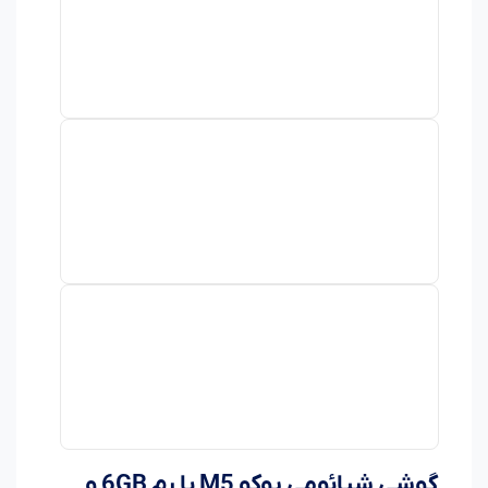
گوشی شیائومی پوکو M5 با رم 6GB و