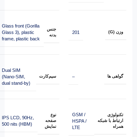
Glass front (Gorilla
جنس
وزن (G)
Glass 3), plastic
201
بدنه
frame, plastic back
Dual SIM
گواهی ها
سیم‌کارت
(Nano-SIM,
–
dual stand-by)
GSM /
تکنولوژی
نوع
IPS LCD, 90Hz,
ارتباط با شبکه
صفحه
HSPA /
500 nits (HBM)
همراه
نمایش
LTE