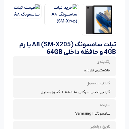
تبلت سامسونگ A8 (SM-X205) با رم
4GB و حافظه داخلی 64GB
رنگ‌بندی
خاکستری, نقره‌ای
گارانتی محصول
گارانتی اصلی شرکتی 18 ماهه + کد رجیستری
سازنده
سامسونگ | Samsung
تاریخ رونمایی