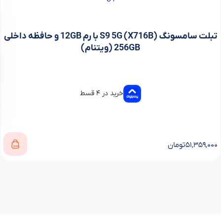
تبلت سامسونگ (X716B) S9 5G با رم 12GB و حافظه داخلی
256GB (ویتنام)
خرید در ۴ قسط
۵۱,۳۵۹,۰۰۰
تومان