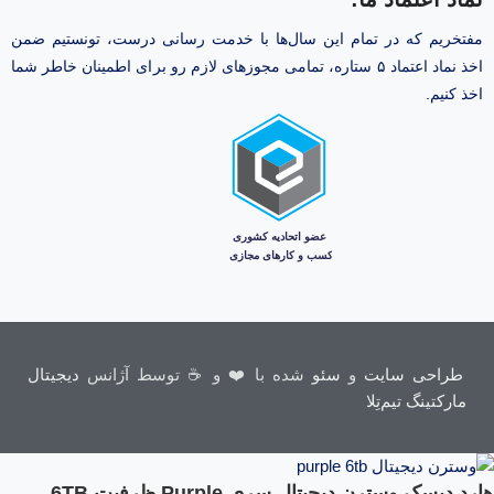
مفتخریم که در تمام این سال‌ها با خدمت رسانی درست، تونستیم ضمن
اخذ نماد اعتماد ۵ ستاره، تمامی مجوز‌های لازم رو برای اطمینان خاطر شما
اخذ کنیم.
طراحی سایت
و
سئو
شده با ❤️ و ☕ توسط آژانس
دیجیتال
مارکتینگ تیم‌تِلا
هارد دیسک وسترن دیجیتال سری Purple ظرفیت 6TB