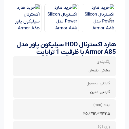
هارد اکسترنال HDD سیلیکون پاور مدل
Armor A85 با ظرفیت 1 ترابایت
رنگ‌بندی
مشکی, نقره‌ای
گارانتی محصول
گارانتی متین
ابعاد (mm)
132.5*92.3*25.9
وزن (g)