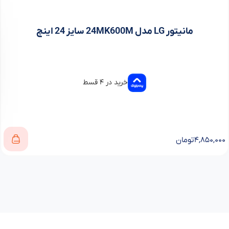
مانیتور LG مدل 24MK600M سایز 24 اینچ
خرید در ۴ قسط
۴,۸۵۰,۰۰۰
تومان