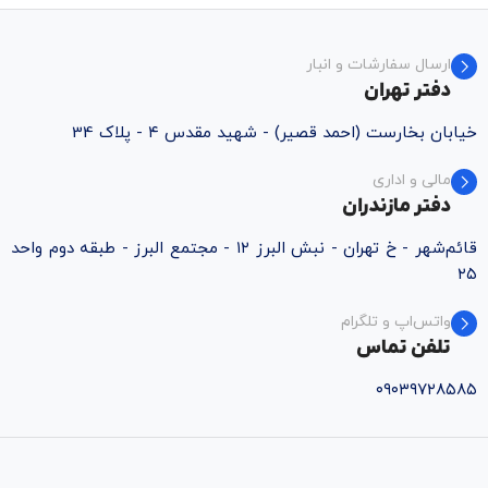
ارسال سفارشات و انبار
دفتر تهران
خیابان بخارست (احمد قصیر) - شهید مقدس ۴ - پلاک 34
مالی و اداری
دفتر مازندران
قائم‌شهر - خ تهران - نبش البرز ۱۲ - مجتمع البرز - طبقه دوم واحد
۲۵
واتس‌اپ و تلگرام
تلفن تماس
۰۹۰۳۹۷۲۸۵۸۵