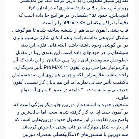
تصاویر بسیار مطلوبی را به کاربر عرضه کند. این نمایشگر
رزولوشن بسیار بالایی دارد؛ به‌طوری‌که در اندازه­ ۶٫۷
اینچی‌اش، حدود ۴۵۸ پیکسل را در هر اینچ جا داده است که
دقیقاً با تراکم پیکسلی iPhone XS برابر است.
قاب پشتی آیفون جدید هم از شیشه ساخته‌ شده تا هم گوشی
مشکل آنتن‌‌دهی نداشته باشد و هم امکان شارژ بی‌‌سیم باتری
در این گوشی وجود داشته باشد. البته قابی فلزی این بدنه
شیشه‌ای را در خود جای داده است. این بدنه­‌ی زیبا در مقابل
خط‌‌وخش مقاومت زیادی دارد؛ پس خیالتان از این بابت که آب
و گردوغبار به‌‌راحتی روی آیفون ۱۲ Pro MAX تأثیر نمی‌‌گذارد،
راحت باشد. علاوه‌براین لکه و چربی هم روی این صفحه‌نمایش
باکیفیت تأثیر چندانی ندارند اما این هم پایان کار نیست، آیفون
جدید می‌تواند به مدت ۳۰ دقیقه در عمق ۴ متری آب دوام
بیاورد.
تشخیص چهره با استفاده از دوربین جلو دیگر ویژگی است که
در آیفون جدید اپل به کار گرفته شده است. اما جالب‌ترین و
واضح‌ترین تفاوت در این محصول جدید، دوربین‌هایی است که
این بار به شکل چهار‌گانه در قاب پشتی جا خوش کرده‌اند.
سه دوربین با سنسورهای ۱۲مگاپیکسلی به‌همراه دوربین