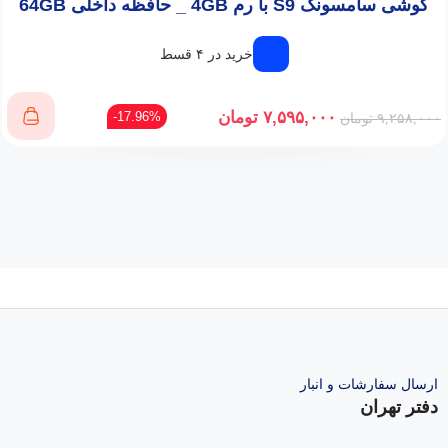
گوشی سامسونگ S9 با رم 4GB _ حافظه داخلی 64GB
خرید در ۴ قسط
۷,۵۹۵,۰۰۰
تومان
17.96%-
۹,۲۵۸,۰۰۰
تومان
ارسال سفارشات و انبار
دفتر تهران