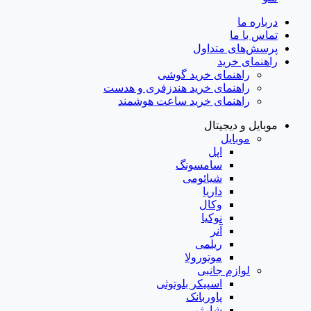
درباره ما
تماس با ما
پرسش‌های متداول
راهنمای خرید
راهنمای خرید گوشی
راهنمای خرید هندزفری و هدست
راهنمای خرید ساعت هوشمند
موبایل و دیجیتال
موبایل
اپل
سامسونگ
شیائومی
داریا
وکال
نوکیا
آنر
ریلمی
موتورولا
لوازم جانبی
اسپیکر بلوتوثی
پاوربانک
شارژر