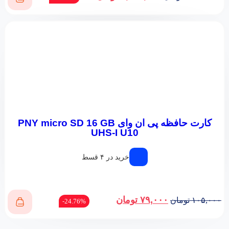
کارت حافظه پی ان وای PNY micro SD 16 GB
UHS-I U10
خرید در ۴ قسط
۷۹,۰۰۰
تومان
۱۰۵,۰۰۰
تومان
24.76%-