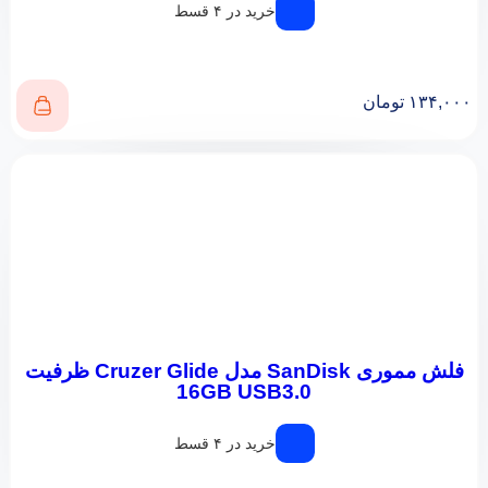
خرید در ۴ قسط
۱۳۴,۰۰۰
تومان
فلش مموری SanDisk مدل Cruzer Glide ظرفیت
16GB USB3.0
خرید در ۴ قسط