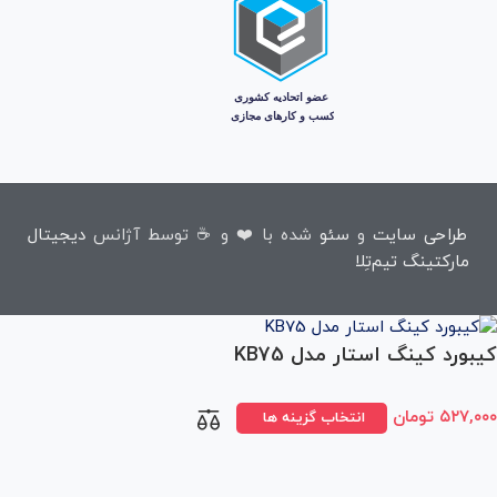
طراحی سایت
و
سئو
شده با ❤️ و ☕ توسط آژانس
دیجیتال
مارکتینگ تیم‌تِلا
کیبورد کینگ استار مدل KB75
۵۲۷,۰۰۰
تومان
انتخاب گزینه ها