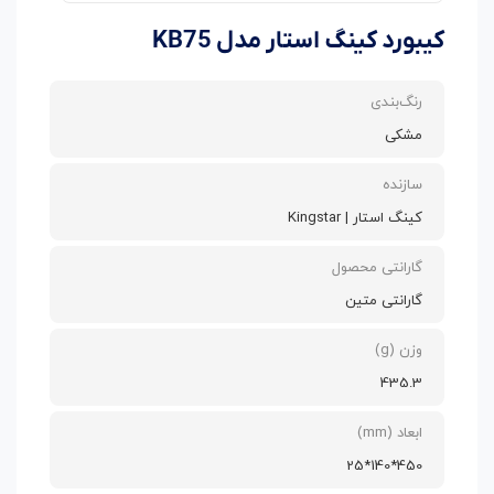
کیبورد کینگ استار مدل KB75
رنگ‌بندی
مشکی
سازنده
کینگ استار | Kingstar
گارانتی محصول
گارانتی متین
وزن (g)
435.3
ابعاد (mm)
450*140*25