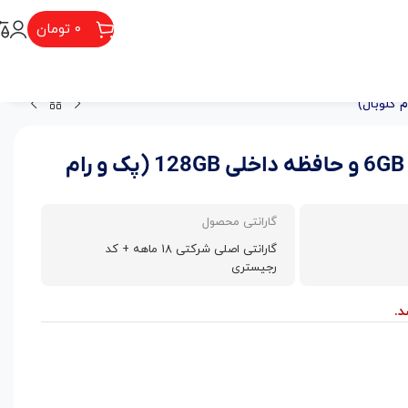
۰
تومان
گوشی شیائومی Redmi Note 11 Pro 5G با رم 6GB و حافظه داخلی 128GB (پک و رام
گارانتی محصول
گارانتی اصلی شرکتی 18 ماهه + کد
رجیستری
.