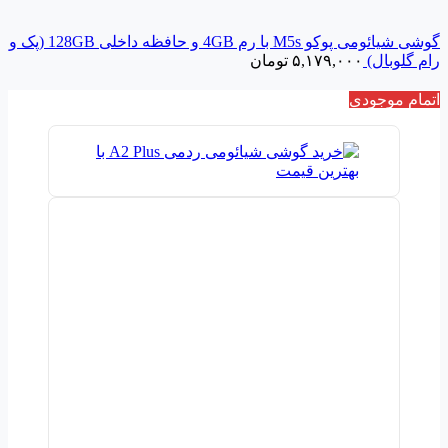
گوشی شیائومی پوکو M5s با رم 4GB و حافظه داخلی 128GB (پک و
رام گلوبال)
۵,۱۷۹,۰۰۰
تومان
اتمام موجودی