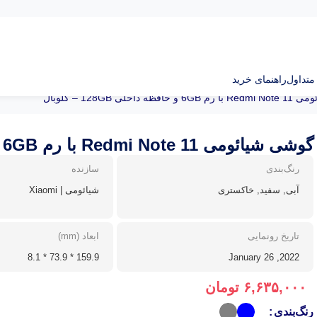
تداول
راهنمای خرید
ه داخلی 128GB – گلوبال
گوشی شیائومی Redmi Note 11 با رم 6GB و حافظه داخلی 128GB – گلوبال
رنگ‌بندی
سازنده
آبی, سفید, خاکستری
شیائومی | Xiaomi
تاریخ رونمایی
ابعاد (mm)
159.9 * 73.9 * 8.1
2022, January 26
۶,۶۳۵,۰۰۰
تومان
رنگ‌بندی