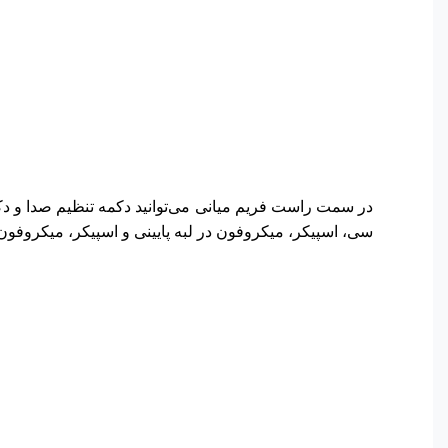
در سمت راست فریم میانی می‌توانید دکمه تنظیم صدا و د
سی، اسپیکر، میکروفون در لبه پایینی و اسپیکر، میکروفون دوم، جک 3.5 میلی متری هدفون و حسگر مادون قرمز در لبه با