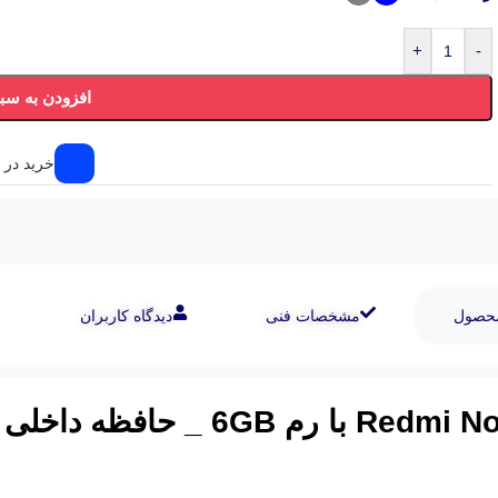
+
-
افزودن به سب
خرید در ۴ قسط
محصول
مشخصات فنی
دیدگاه کاربران
Redmi No
با رم 6
GB
_ حافظه داخلی 128