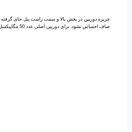
جزیره دوربین در بخش بالا و سمت راست پنل جای گرفته 
صاف احساس نشود. برای دوربین اصلی عدد 50 مگاپیکسل آن را روی بدنه ثبت کرده‌اند. همچنین نماد Redmi نیز روی پنل پشتی هک شده است.