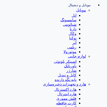
موبایل و دیجیتال
موبایل
اپل
سامسونگ
شیائومی
داریا
وکال
نوکیا
آنر
ریلمی
موتورولا
لوازم جانبی
اسپیکر بلوتوثی
پاوربانک
شارژر
کابل و تبدیل
پایه نگه دارنده
هارد و تجهیزات ذخیره‌سازی
هارد اکسترنال
هارد اینترنال
فلش مموری
کارت حافظه