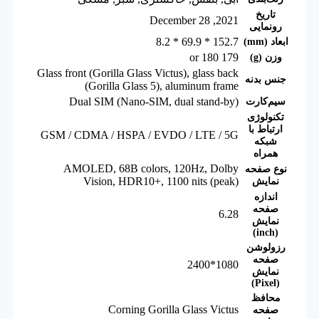
تاریخ
2021, December 28
رونمایی
152.7 * 69.9 * 8.2
ابعاد (mm)
179 or 180
وزن (g)
Glass front (Gorilla Glass Victus), glass back
جنس بدنه
(Gorilla Glass 5), aluminum frame
Dual SIM (Nano-SIM, dual stand-by)
سیم‌کارت
تکنولوژی
ارتباط با
GSM / CDMA / HSPA / EVDO / LTE / 5G
شبکه
همراه
AMOLED, 68B colors, 120Hz, Dolby
نوع صفحه
Vision, HDR10+, 1100 nits (peak)
نمایش
اندازه
صفحه
6.28
نمایش
(inch)
رزولوشن
صفحه
1080*2400
نمایش
(Pixel)
محافظ
Corning Gorilla Glass Victus
صفحه