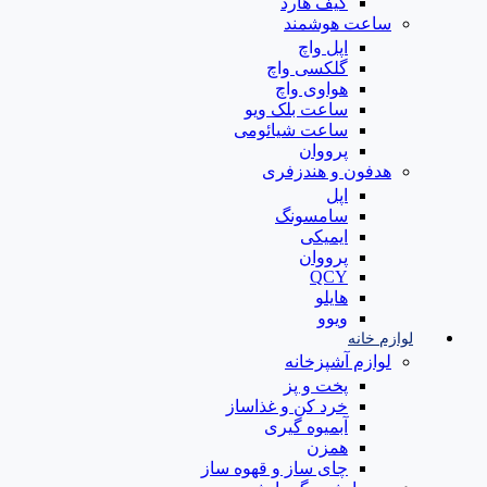
کیف هارد
ساعت هوشمند
اپل واچ
گلکسی واچ
هواوی واچ
ساعت بلک ویو
ساعت شیائومی
پرووان
هدفون و هندزفری
اپل
سامسونگ
ایمیکی
پرووان
QCY
هایلو
ویوو
لوازم خانه
لوازم آشپزخانه
پخت و پز
خرد کن و غذاساز
آبمیوه گیری
همزن
چای ساز و قهوه ساز