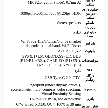
دوربین
32 MP, f/2.5, 26mm (wide), 0.7µm
سلفی
فیلم‌‌برداری
1080p@30/60fps, 720p@120fps, HDR
دوربین
سلفی
Stereo speakers
بلندگو
جک 3.5
ندارد
میلیمتری
صدا
Wi-Fi 802.11 a/b/g/n/ac/6 or 6e (market
وایرلس
dependent), dual-band, Wi-Fi Direct
A2DP
,
LE
,
5.2
بلوتوث
GPS (L1+L5), GLONASS (L1), BDS
(B1I+B1c+B2a), GALILEO (E1+E5a),
موقعیت‌یاب
QZSS (L1+L5), NavIC (L5)
NFC
دارد
درگاه
USB Type-C 2.0, OTG
ارتباطی
Fingerprint (under display, optical),
accelerometer, gyro, compass, color spectrum
,
سنسورها
Virtual Proximity Sensing
Li-Po 4500 mAh, non-removable
باتری
67W wired, PD3.0, QC4, 100% in 39 min
شارژ سریع