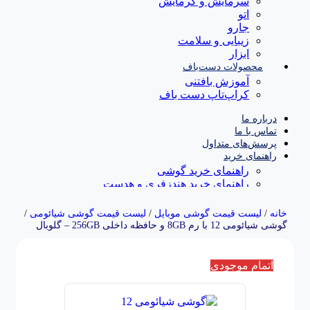
سرمایش و گرمایش
اتو
جارو
زیبایی و سلامت
ابزار
محصولات دست‌باف
آموزش بافتنی
کراپ‌تاپ دست باف
درباره ما
تماس با ما
پرسش‌های متداول
راهنمای خرید
راهنمای خرید گوشی
راهنمای خرید هندزفری و هدست
راهنمای خرید ساعت هوشمند
خانه
/
لیست قیمت گوشی موبایل
/
لیست قیمت گوشی شیائومی
/
گوشی شیائومی 12 با رم 8GB و حافظه داخلی 256GB – گلوبال
اتمام موجودی