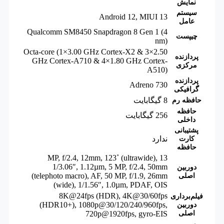
نمایش
سیستم
Android 12, MIUI 13
عامل
Qualcomm SM8450 Snapdragon 8 Gen 1 (4
چیپست
nm)
Octa-core (1×3.00 GHz Cortex-X2 & 3×2.50
پردازنده
GHz Cortex-A710 & 4×1.80 GHz Cortex-
مرکزی
A510)
پردازنده
Adreno 730
گرافیکی
8 گیگابایت
حافظه رم
حافظه
256 گیگابایت
داخلی
پشتیبانی
ندارد
کارت
حافظه
13 MP, f/2.4, 12mm, 123˚ (ultrawide),
1/3.06″, 1.12µm
,
5 MP, f/2.4, 50mm
دوربین
(telephoto macro), AF
,
50 MP, f/1.9, 26mm
اصلی
(wide), 1/1.56″, 1.0µm, PDAF, OIS
8K@24fps (HDR), 4K@30/60fps
فیلم‌برداری
(HDR10+), 1080p@30/120/240/960fps,
دوربین
اصلی
720p@1920fps, gyro-EIS