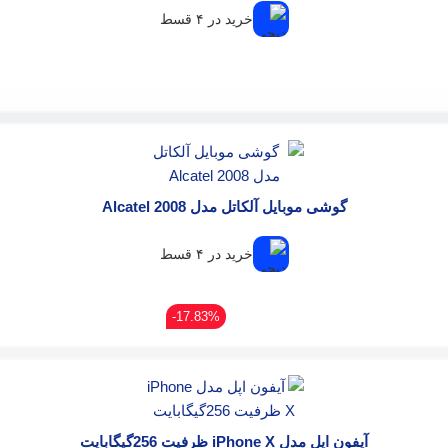
خرید در ۴ قسط
گوشی موبایل آلکاتل مدل Alcatel 2008
خرید در ۴ قسط
17.83%-
آیفون اپل مدل iPhone X ظرفیت 256گیگابایت