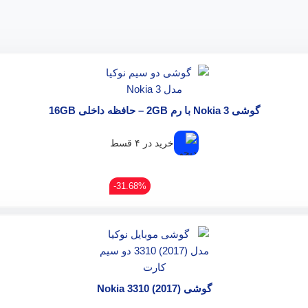
گوشی Nokia 3 با رم 2GB – حافظه داخلی 16GB
خرید در ۴ قسط
31.68%-
گوشی Nokia 3310 (2017)