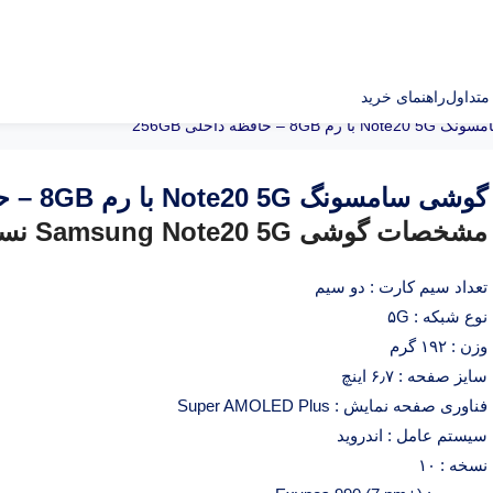
تداول
راهنمای خرید
م 8GB – حافظه داخلی 256GB
گوشی سامسونگ Note20 5G با رم 8GB – حافظه داخلی 256GB
مشخصات گوشی Samsung Note20 5G نسخه ۲۵۶GB/8GB
تعداد سیم کارت : دو سیم
نوع شبکه : ۵G
وزن : ۱۹۲ گرم
سایز صفحه : ۶٫۷ اینچ
فناوری صفحه نمایش : Super AMOLED Plus
سیستم عامل : اندروید
نسخه : ۱۰