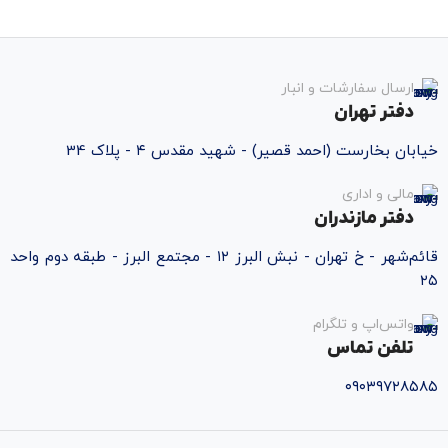
ارسال سفارشات و انبار
دفتر تهران
خیابان بخارست (احمد قصیر) - شهید مقدس ۴ - پلاک 34
مالی و اداری
دفتر مازندران
قائم‌شهر - خ تهران - نبش البرز ۱۲ - مجتمع البرز - طبقه دوم واحد
۲۵
واتس‌اپ و تلگرام
تلفن تماس
۰۹۰۳۹۷۲۸۵۸۵