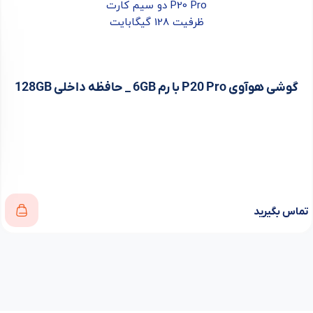
گوشی هوآوی P20 Pro با رم 6GB _ حافظه داخلی 128GB
تماس بگیرید