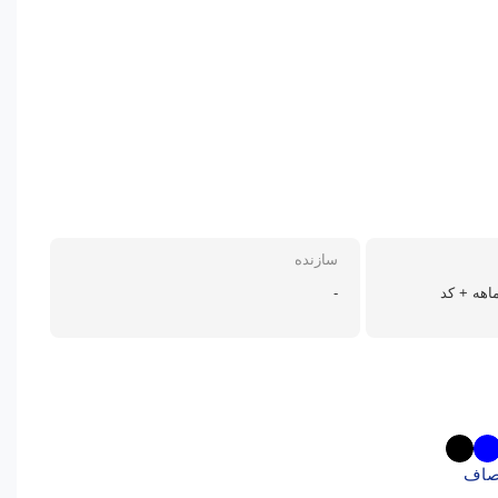
سازنده
انتی اصلی شرکتی 18 ماهه + کد
-
اف