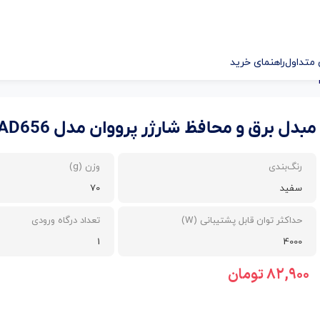
متداول
راهنمای خرید
مبدل برق و محافظ شارژر پرووان مدل PAD656
رنگ‌بندی
وزن (g)
سفید
70
حداکثر توان قابل پشتیبانی (W)
تعداد درگاه ورودی
1
4000
۸۲,۹۰۰
تومان