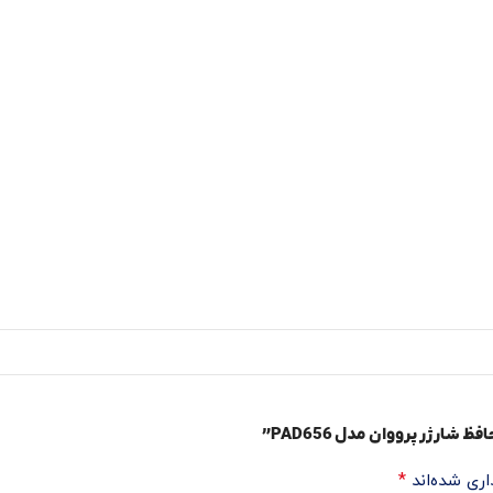
شارژر پرووان مدل PAD656”
*
اری شده‌اند