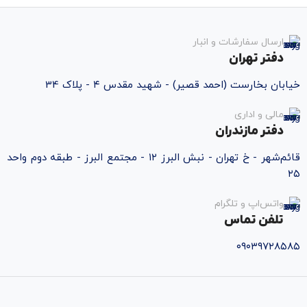
ارسال سفارشات و انبار
دفتر تهران
خیابان بخارست (احمد قصیر) - شهید مقدس ۴ - پلاک 34
مالی و اداری
دفتر مازندران
قائم‌شهر - خ تهران - نبش البرز ۱۲ - مجتمع البرز - طبقه دوم واحد
۲۵
واتس‌اپ و تلگرام
تلفن تماس
۰۹۰۳۹۷۲۸۵۸۵