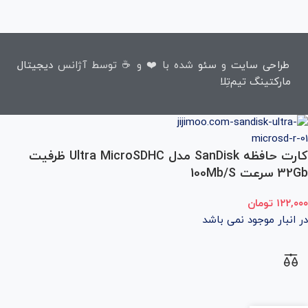
طراحی سایت
و
سئو
شده با ❤️ و ☕ توسط آژانس
دیجیتال
مارکتینگ تیم‌تِلا
کارت حافظه SanDisk مدل Ultra MicroSDHC ظرفیت
32Gb سرعت 100Mb/S
۱۲۲,۰۰۰
تومان
در انبار موجود نمی باشد