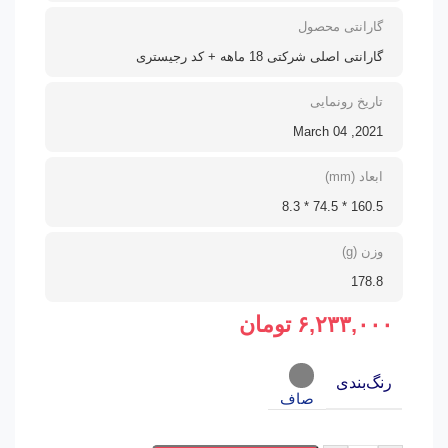
گارانتی محصول
گارانتی اصلی شرکتی 18 ماهه + کد رجیستری
تاریخ رونمایی
2021, March 04
ابعاد (mm)
160.5 * 74.5 * 8.3
وزن (g)
178.8
۶,۲۳۳,۰۰۰
تومان
رنگ‌بندی
صاف