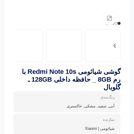
بزرگنمایی تصویر
گوشی شیائومی Redmi Note 10s با
رم 8GB _ حافظه داخلی 128GB ـ
گلوبال
رنگ‌بندی
آبی, سفید, مشکی, خاکستری
سازنده
شیائومی | Xiaomi