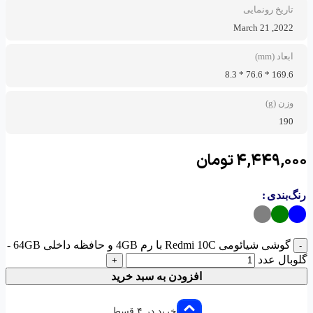
تاریخ رونمایی
2022, March 21
ابعاد (mm)
169.6 * 76.6 * 8.3
وزن (g)
190
۴,۴۴۹,۰۰۰
تومان
رنگ‌بندی
گوشی شیائومی Redmi 10C با رم 4GB و حافظه داخلی 64GB -
-
گلوبال عدد
+
افزودن به سبد خرید
خرید در ۴ قسط