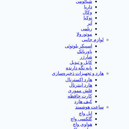
شیائومی
داریا
وکال
نوکیا
آنر
ریلمی
موتورولا
لوازم جانبی
اسپیکر بلوتوثی
پاوربانک
شارژر
کابل و تبدیل
پایه نگه دارنده
هارد و تجهیزات ذخیره‌سازی
هارد اکسترنال
هارد اینترنال
فلش مموری
کارت حافظه
کیف هارد
ساعت هوشمند
اپل واچ
گلکسی واچ
هواوی واچ