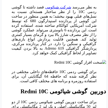
به نظر می‌رسد
شرکت شیائومی
قصد داشته تا گوشی
ردمی 10C را از نظر ساختار هسته‌ای نسبت به
نسل‌های قبلی بهبود ببخشد؛ به همین منظور در ساخت
این گوشی از پردازنده اسنپدارگون 680 که توسط
شرکت آمریکایی کوالکام ساخته شده، استفاده کرده
است. این پردازنده 6 نانومتری می‌تواند عملکرد گوشی
را از نظر مصرف شارژ بالا ببرد و گرمای بسیار کمتری
تولید کند. همچنین قابلیت پردازش انواع بازی‌های
گرافیکی و سنگین را دارد. در کنار پردازنده مرکزی،
پردازشگر گرافیکی Adreno 619 به بالا بردن کیفیت
تصاویر از لحاظ گرافیکی کمک خواهد کرد.
برای گوشی ردمی 10C حافظه‌های داخلی مختلفی در
نظر گرفته شده که حافظه 64 گیگابایتی آن، برای
استفاده روزمره و برنامه های مختلف کافی است.
دوربین
گوشی شیائومی
Redmi 10C
برای ساخت دوربین گوشی شیائومی ردمی 10C از دو
لنز 50 مگاپیکسلی اصلی و یک لنز 2 مگاپیکسلی برای