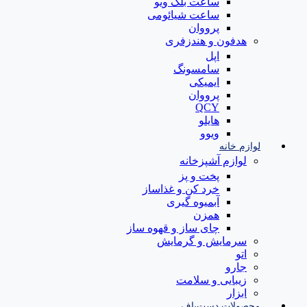
ساعت بلک ویو
ساعت شیائومی
پرووان
هدفون و هندزفری
اپل
سامسونگ
ایمیکی
پرووان
QCY
هایلو
ویوو
لوازم خانه
لوازم آشپزخانه
پخت و پز
خرد کن و غذاساز
آبمیوه گیری
همزن
چای ساز و قهوه ساز
سرمایش و گرمایش
اتو
جارو
زیبایی و سلامت
ابزار
محصولات دست‌باف