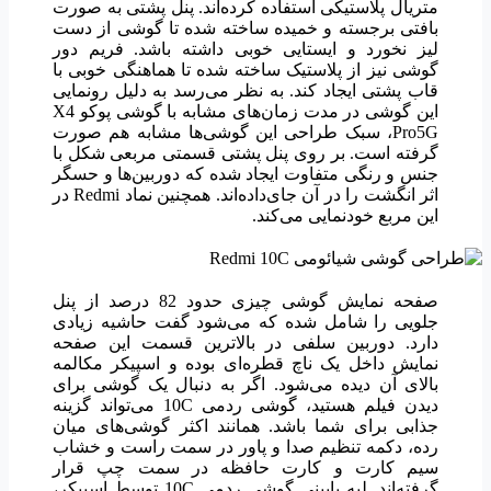
متریال پلاستیکی استفاده کرده‌اند. پنل پشتی به صورت
بافتی برجسته و خمیده ساخته شده تا گوشی از دست
لیز نخورد و ایستایی خوبی داشته باشد. فریم دور
گوشی نیز از پلاستیک ساخته شده تا هماهنگی خوبی با
قاب پشتی ایجاد کند.
به نظر می‌رسد به دلیل رونمایی
این گوشی در مدت زمان‌های مشابه با گوشی پوکو X4
Pro5G، سبک طراحی این گوشی‌ها مشابه هم صورت
گرفته است. بر روی پنل پشتی قسمتی مربعی شکل با
جنس و رنگی متفاوت ایجاد شده که دوربین‌ها و حسگر
اثر انگشت را در آن جای‌داده‌اند. همچنین نماد Redmi در
این مربع خودنمایی می‌کند.
صفحه نمایش گوشی چیزی حدود 82 درصد از پنل
جلویی را شامل شده که می‌شود گفت حاشیه زیادی
دارد. دوربین سلفی در بالاترین قسمت این صفحه
نمایش داخل یک ناچ قطره‌ای بوده و اسپیکر مکالمه
بالای آن دیده می‌شود. اگر به دنبال یک گوشی برای
دیدن فیلم هستید، گوشی ردمی 10C می‌تواند گزینه
جذابی برای شما باشد.
همانند اکثر گوشی‌های میان
رده، دکمه تنظیم صدا و پاور در سمت راست و خشاب
سیم کارت و کارت حافظه در سمت چپ قرار
گرفته‌اند. لبه پایینی گوشی ردمی 10C توسط اسپیکر،