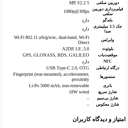
5 MP, f/2.2
دوربین سلفی
فیلم‌‌برداری دوربین
1080p@30fps
سلفی
دارد
بلندگو
جک 3.5 میلیمتری
دارد
صدا
Wi-Fi 802.11 a/b/g/n/ac, dual-band, Wi-Fi
وایرلس
Direct
A2DP
,
LE
,
5.0
بلوتوث
GPS, GLONASS, BDS, GALILEO
موقعیت‌یاب
NFC
دارد
USB Type-C 2.0, OTG
درگاه ارتباطی
Fingerprint (rear-mounted), accelerometer,
سنسورها
proximity
Li-Po 5000 mAh, non-removable
باتری
18W wired
شارژ سریع
–
شارژ بی‌سیم
–
شارژ معکوس
امتیاز و دیدگاه کاربران