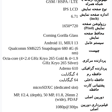
GSM / HSPA / LTE
شبکه همراه
IPS LCD
نوع صفحه نمایش
اندازه صفحه نمایش
6.71
(inch)
رزولوشن صفحه
720*1650
نمایش (Pixel)
محافظ صفحه
Corning Gorilla Glass
نمایش
Android 11, MIUI 13
سیستم عامل
Qualcomm SM6225 Snapdragon 680 4G (6
چیپست
nm)
Octa-core (4×2.4 GHz Kryo 265 Gold & 4×1.9
پردازنده مرکزی
GHz Kryo 265 Silver)
Adreno 610
پردازنده گرافیکی
4 گیگابایت
حافظه رم
64 گیگابایت
حافظه داخلی
پشتیبانی کارت
microSDXC (dedicated slot)
حافظه
,
50 MP, f/1.8, 26mm
2 MP, f/2.4, (depth)
دوربین اصلی
(wide), PDAF
فیلم‌برداری دوربین
1080p@30fps
اصلی