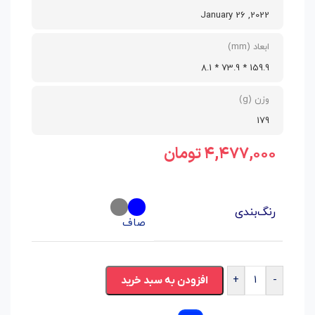
2022, January 26
ابعاد (mm)
159.9 * 73.9 * 8.1
وزن (g)
179
۴,۴۷۷,۰۰۰
تومان
رنگ‌بندی
صاف
+
-
افزودن به سبد خرید