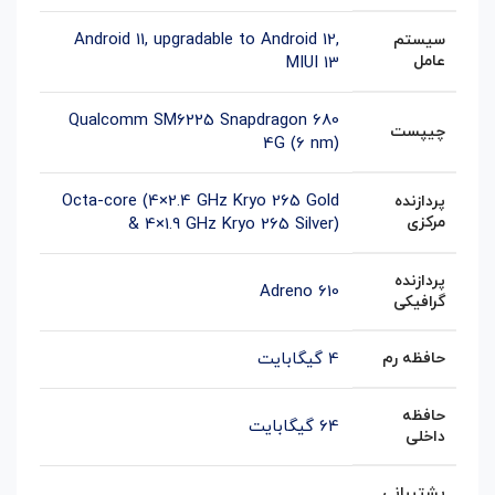
Android 11, upgradable to Android 12,
سیستم
عامل
MIUI 13
Qualcomm SM6225 Snapdragon 680
چیپست
4G (6 nm)
Octa-core (4×2.4 GHz Kryo 265 Gold
پردازنده
مرکزی
& 4×1.9 GHz Kryo 265 Silver)
پردازنده
Adreno 610
گرافیکی
حافظه رم
4 گیگابایت
حافظه
64 گیگابایت
داخلی
پشتیبانی