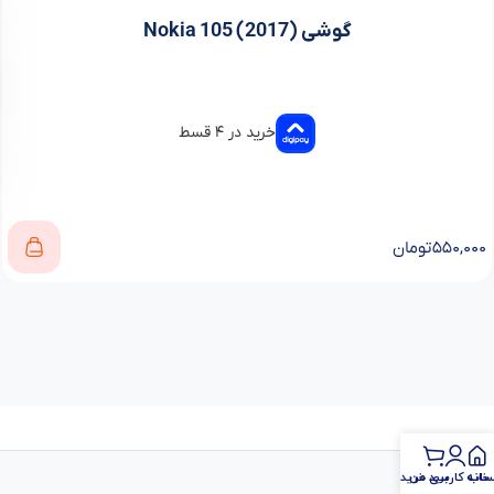
گوشی (Nokia 105 (2017
خرید در ۴ قسط
۵۵۰,۰۰۰
تومان
خانه
اب کاربری من
سبد خرید