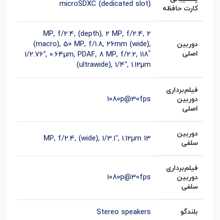
microSDXC (dedicated slot)
کارت حافظه
,
2 MP, f/2.4,
2 MP, f/2.4, (depth)
(macro)
,
50 MP, f/1.8, 26mm (wide),
دوربین
اصلی
1/2.76″, 0.64µm, PDAF
,
8 MP, f/2.2, 118˚
(ultrawide), 1/4″, 1.12µm
فیلم‌برداری
1080p@30fps
دوربین
اصلی
دوربین
13 MP, f/2.4, (wide), 1/3.1″, 1.12µm
سلفی
فیلم‌‌برداری
1080p@30fps
دوربین
سلفی
بلندگو
Stereo speakers