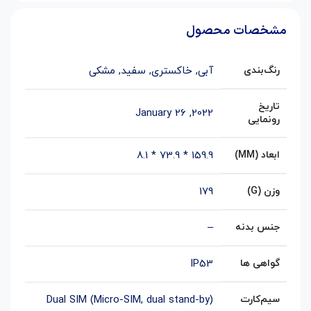
مشخصات محصول
رنگ‌بندی
آبی
,
خاکستری
,
سفید
,
مشکی
تاریخ
2022, January 26
رونمایی
ابعاد (MM)
159.9 * 73.9 * 8.1
وزن (G)
179
جنس بدنه
–
گواهی ها
IP53
سیم‌کارت
Dual SIM (Micro-SIM, dual stand-by)