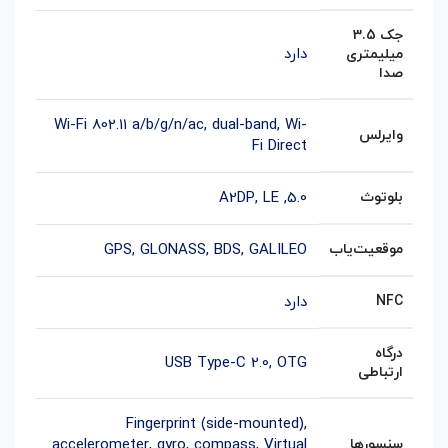
جک 3.5
دارد
میلیمتری
صدا
Wi-Fi 802.11 a/b/g/n/ac, dual-band, Wi-
وایرلس
Fi Direct
بلوتوث
5.0
,
LE
,
A2DP
موقعیت‌یاب
GPS, GLONASS, BDS, GALILEO
NFC
دارد
درگاه
USB Type-C 2.0, OTG
ارتباطی
Fingerprint (side-mounted),
سنسورها
Virtual
,
accelerometer, gyro, compass