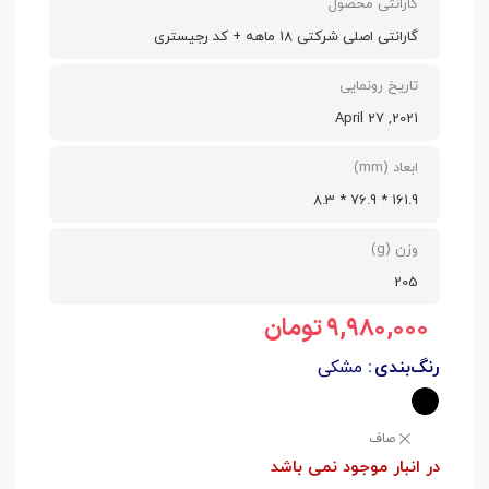
گارانتی محصول
گارانتی اصلی شرکتی 18 ماهه + کد رجیستری
تاریخ رونمایی
2021, April 27
ابعاد (mm)
161.9 * 76.9 * 8.3
وزن (g)
205
۹,۹۸۰,۰۰۰
تومان
رنگ‌بندی
مشکی
صاف
در انبار موجود نمی باشد