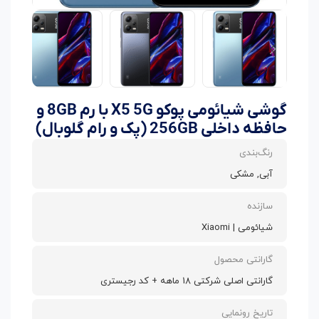
گوشی شیائومی پوکو X5 5G با رم 8GB و
حافظه داخلی 256GB (پک و رام گلوبال)
رنگ‌بندی
آبی, مشکی
سازنده
شیائومی | Xiaomi
گارانتی محصول
گارانتی اصلی شرکتی 18 ماهه + کد رجیستری
تاریخ رونمایی