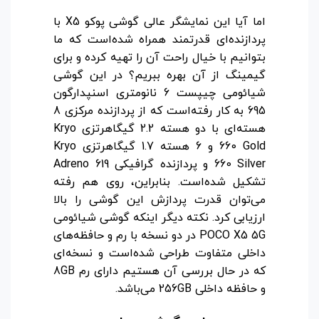
اما آیا این نمایشگر عالی گوشی پوکو X5 با
پردازنده‌ای قدرتمند همراه شده‌است که ما
بتوانیم با خیال راحت آن را تهیه کرده و برای
گیمینگ از آن بهره ببریم؟ در این گوشی
شیائومی چیپست 6 نانومتری اسنپدارگون
695 به کار رفته‌است که از پردازنده مرکزی 8
هسته‌ای با دو هسته 2.2 گیگاهرتزی Kryo
660 Gold و 6 هسته 1.7 گیگاهرتزی Kryo
660 Silver و پردازنده گرافیکی Adreno 619
تشکیل شده‌است. بنابراین، روی هم رفته
می‌توان قدرت پردازش این گوشی را بالا
ارزیابی کرد. نکته دیگر اینکه گوشی شیائومی
POCO X5 5G در دو نسخه با رم و حافظه‌های
داخلی متفاوت طراحی شده‌است و نسخه‌ای
که در حال بررسی آن هستیم دارای رم 8GB
و حافظه داخلی 256GB می‌باشد.