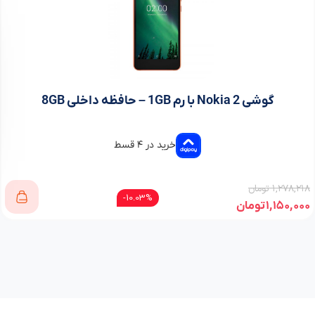
گوشی Nokia 2 با رم 1GB – حافظه داخلی 8GB
خرید در ۴ قسط
۱,۲۷۸,۲۱۸
تومان
10.03%-
۱,۱۵۰,۰۰۰
تومان