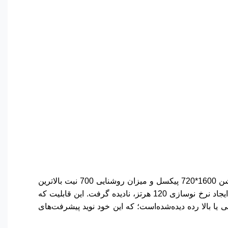
صفحه‌نمایش وکال V2 همانند اکثر گوشی‌های هم‌رده از یک پنل LCD 6.56 اینچی استفاده می‌کند. اگرچه این نمایشگر با رزولوشن 1600*720 پیکسل و میزان روشنایی 700 نیت بالاترین
کیفیت ممکن را ندارد و تنها می‌توان صفت قابل‌قبول را به این پنل نسبت داد اما از طرفی نمی‌توان قدم بزرگ وکال، در جهت ایجاد نرخ نوسازی 120 هرتز، نادیده گرفت. این قابلیت که
ا بالا رده دیده‌شده‌است؛ که این خود نوید پیشرفت‌های