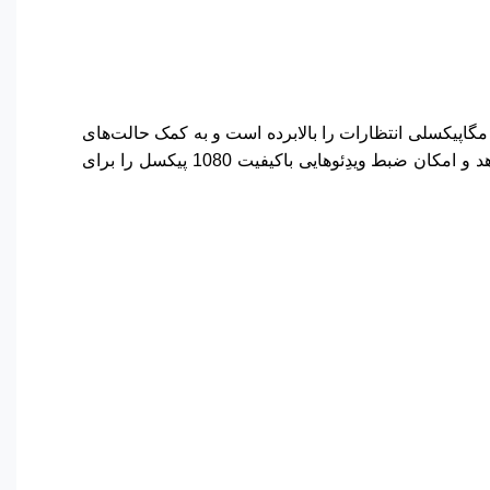
لبته که در این رنج قیمت انتظار زیادی از دوربین‌های یک گوشی اقتصادی نداریم؛ اما وکال V2 با در نظر گرفتن دوربین اصلی 50 مگاپیکسلی انتظارات را بالابرده است و به کمک حالت‌های
مختلف تصویربرداری نظیر حالت شب، پرتره و عکاسی HDR کیفیت قابل قبولی را در شرایط نوری مناسب به شما ارائه می‌دهد و امکان ضبط ویدِئوهایی باکیفیت 1080 پیکسل را برای