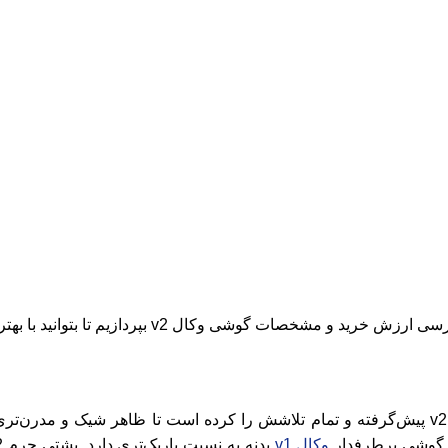
صات گوشی وکال v2 بپردازیم تا بتوانید با بهترین قیمت، گوشی مدنظرتان را خریداری کنید.
ت گوشی پرطرفدار
وکال v1
بدنه به نسبت باریک‌تری دارد. پشتی چرم v2 به همراه ماژول دوربین دایره‌ای شکل که