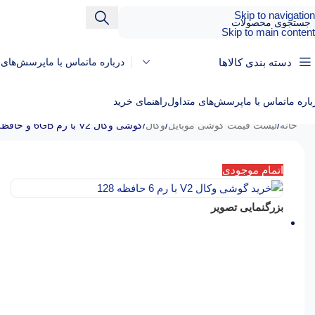
Skip to navigation
Skip to main content
دسته بندی کالاها
درباره ما
تماس با ما
پرسش‌های م
باره ما
تماس با ما
پرسش‌های متداول
راهنمای خرید
خانه
/
لیست قیمت گوشی موبایل
/
وکال
/
گوشی وکال V2 با رم 6GB و حافظه داخلی 128GB
اتمام موجودی
بزرگنمایی تصویر