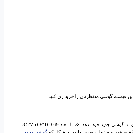
به نظر می‌رسد وکال مسیر متفاوتی را در بخش طراحی v2 پیش‌گرفته و تمام تلاشش را کرده است تا ظاهر شیک و مدرن‌تری به گوشی جدید خود بدهد. v2 با ابعاد 163.69*75.69*8.5
گوشی ردمی