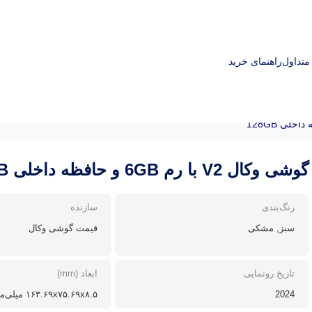
تداول
راهنمای خرید
گوشی وکال V2 با رم 6GB و حافظه داخلی 128GB
رنگ‌بندی
سازنده
سبز, مشکی
قیمت گوشی وکال
تاریخ رونمایی
ابعاد (mm)
2024
۱۶۳.۶۹x۷۵.۶۹x۸.۵ میلی‌متر