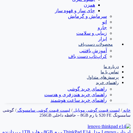
همزن
چای ساز و قهوه ساز
سرمایش و گرمایش
اتو
جارو
زیبایی و سلامت
ابزار
محصولات دست‌باف
آموزش بافتنی
کراپ‌تاپ دست باف
درباره ما
تماس با ما
پرسش‌های متداول
راهنمای خرید
راهنمای خرید گوشی
راهنمای خرید هندزفری و هدست
راهنمای خرید ساعت هوشمند
خانه
/
لیست قیمت گوشی موبایل
/
لیست قیمت گوشی سامسونگ
/
گوشی
سامسونگ S20 FE با رم 8GB – حافظه داخلی 256GB
لپ‌تاپ Lenovo مدل ThinkPad E14 - رم 8GB - هارد 1TB - پردازنده