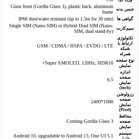
Glass front (Gorilla Glass 3), plastic back, aluminum
جنس بدنه
frame
IP68 dust/water resistant (up to 1.5m for 30 min)
گواهی ها
Single SIM (Nano-SIM) or Hybrid Dual SIM (Nano-
سیم‌کارت
SIM, dual stand-by)
تکنولوژی
ارتباط با
GSM / CDMA / HSPA / EVDO / LTE
شبکه
همراه
نوع صفحه
Super AMOLED, 120Hz, HDR10+
نمایش
اندازه
صفحه
6.5
نمایش
(inch)
رزولوشن
صفحه
1080*2400
نمایش
(Pixel)
محافظ
Corning Gorilla Glass 3
صفحه
نمایش
سیستم
Android 10, upgradable to Android 13, One UI 5.1
عامل