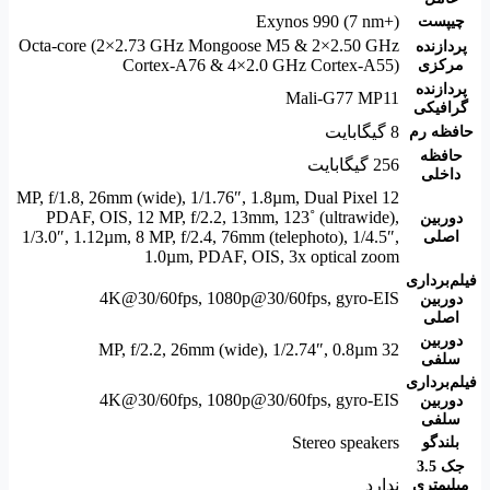
Exynos 990 (7 nm+)
چیپست
Octa-core (2×2.73 GHz Mongoose M5 & 2×2.50 GHz
پردازنده
Cortex-A76 & 4×2.0 GHz Cortex-A55)
مرکزی
پردازنده
Mali-G77 MP11
گرافیکی
8 گیگابایت
حافظه رم
حافظه
256 گیگابایت
داخلی
12 MP, f/1.8, 26mm (wide), 1/1.76″, 1.8µm, Dual Pixel
PDAF, OIS
,
12 MP, f/2.2, 13mm, 123˚ (ultrawide),
دوربین
1/3.0″, 1.12µm
,
8 MP, f/2.4, 76mm (telephoto), 1/4.5″,
اصلی
1.0µm, PDAF, OIS, 3x optical zoom
فیلم‌برداری
4K@30/60fps, 1080p@30/60fps, gyro-EIS
دوربین
اصلی
دوربین
32 MP, f/2.2, 26mm (wide), 1/2.74″, 0.8µm
سلفی
فیلم‌‌برداری
4K@30/60fps, 1080p@30/60fps, gyro-EIS
دوربین
سلفی
Stereo speakers
بلندگو
جک 3.5
ندارد
میلیمتری