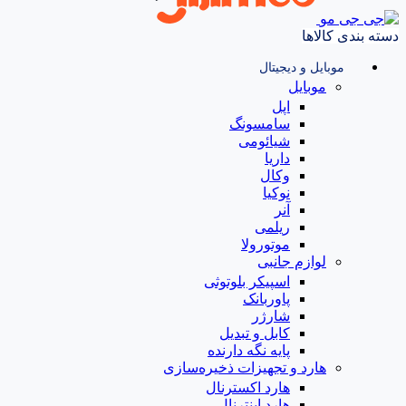
دسته بندی کالاها
موبایل و دیجیتال
موبایل
اپل
سامسونگ
شیائومی
داریا
وکال
نوکیا
آنر
ریلمی
موتورولا
لوازم جانبی
اسپیکر بلوتوثی
پاوربانک
شارژر
کابل و تبدیل
پایه نگه دارنده
هارد و تجهیزات ذخیره‌سازی
هارد اکسترنال
هارد اینترنال