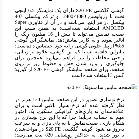
گوشی گلکسی S20 FE دارای یک نمایشگر 6.5 اینچی
تخت با رزولوشن 1080×2400 و تراکم پیکسلی 407
پیکسل در هر اینج، می‌باشد و در آن از فناوری Super
AMOLED استفاده شده‌است؛ به همین سبب این
صفحه نمایش می‌تواند تا بیش از 16 میلیون رنگ را
آنالیز نموده و به کاربر نمایش‌دهد.
نمایشگر این گوشی
85% از پنل جلویی گوشی را به خود اختصاص داده‌است؛
بنابراین حاشیه نسبتاً کم این گوشی، علاوه بر زیبایی،
راحتی مخاطب را نیز فراهم می‌آورد. همچنین برای
جلوگیری از وارد شدن خش و خطوط ریز بر روی
صفحه، برای صفحه نمایشگر گوشی S20 FE از گوریلا
گلس 3 استفاده شده است.
نرخ نوسازی تصویر در این صفحه نمایش 120 هرتز در
نظر گرفته شده که نرخ بسیار بالایی است و برای
علاقه‌مندان به بازی‌های گرافیکی سنگین، یک امتیاز
مهم به حساب می‌آید؛ چرا که با این نرخ نوسازی در
هنگام بازی، صفحه‌نمایش پا به پای بازی و به سرعت
به‌روز می‌شود.
گوشی گلکسی S20 FE در مواجه‌شدن
با نور شدید، به حداکثر روشنایی 820 نیت می‌رسد؛