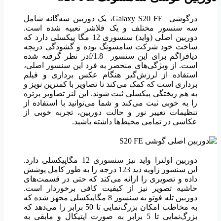
درگوشی Galaxy S20 FE، یک دوربین سه‌گانه شامل
سه سنسور مختلف و یک فلاشر تعبیه شده است.
دوربین اصلی (واید) سنسوری 12 مگا پیکسلی دارد که
ساخت خود شرکت سامسونگ بوده و گشودگی دریچه
دیافراگم برای این سنسور f/1.8در نظر گرفته شده
است. از ویژگی‌های منحصر به فرد این سنسور اصلی،
استفاده از لرزش‌گیر هنگام عکس برداری و فیلم
برداری است که کمک می‌کند تا تصاویر با کمترین نویز و
به هم ریختگی پیکسلی ثبت شوند. این لنز تصاویر پرتره
را به خوبی ثبت می‌کند و شما می‌توانید با استفاده از
تنظیمات تغییر نور و حالت دوربین، تجربه خوبی از
عکاسی در تمامی محیط‌ها داشته باشید.
دوربین اولترا واید نیز سنسوری 12 مگاپیکسلی دارد.
این سنسور زاویه دید 123 درجه را به طور کامل پوشش
داده و تصویری را ارائه می‌کند که حتی در قسمت‌های
حاشیه تصویر نیز از کیفیت کافی برخوردار است.
دوربین تله فوتو به سنسور 8 مگاپیکسلی مجهز شده که
به مخاطب امکان بزرگ‌نمایی تا 50 برابر را می‌دهد که
بزرگ‌نمایی تا 5 برابر به صورت اپتیکال و مابقی به