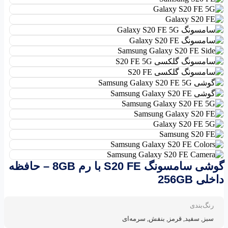
گوشی سامسونگ S20 FE با رم 8GB – حافظه
داخلی 256GB
رنگ‌بندی
سبز, سفید, قرمز, بنفش, سرمه‌ای