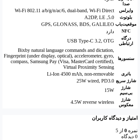
صدا
Wi-Fi 802.11 a/b/g/n/ac/6, dual-band, Wi-Fi Direct
وایرلس
A2DP
,
LE
,
5.0
بلوتوث
GPS, GLONASS, BDS, GALILEO
موقعیت‌یاب
NFC
دارد
درگاه
USB Type-C 3.2, OTG
ارتباطی
Bixby natural language commands and dictation
,
Fingerprint (under display, optical), accelerometer, gyro,
سنسورها
compass
,
Samsung Pay (Visa, MasterCard certified)
,
Virtual Proximity Sensing
Li-Ion 4500 mAh, non-removable
باتری
25W wired, PD3.0
شارژ سریع
شارژ
15W
بی‌سیم
شارژ
4.5W reverse wireless
معکوس
امتیاز و دیدگاه کاربران
نمره
0
از 5
0 دیدگاه