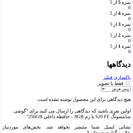
نمره
5
از 5
0
نمره
4
از 5
0
نمره
3
از 5
0
نمره
2
از 5
0
نمره
1
از 5
0
دیدگاهها
پاکسازی فیلتر
فقط با تصویر
هیچ دیدگاهی برای این محصول نوشته نشده است.
اولین نفری باشید که دیدگاهی را ارسال می کنید برای “گوشی
سامسونگ S20 FE با رم 8GB – حافظه داخلی 256GB”
نشانی ایمیل شما منتشر نخواهد شد.
بخش‌های موردنیاز
علامت‌گذاری شده‌اند
*