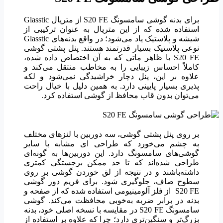
برای بدنه گوشی سامسونگ S20 FE از متریال Glasstic
استفاده شده که از این متریال به عنوان ترکیبی از
شیشه و پلاستیک یاد می‌شود؛ در واقع بدنه‌های Glasstic
نوعی پلاستیک بسیار قدرتمند هستند. پنل پشتی گوشی
S20 FE با ظاهر ماتی که به آن اختصاص داده شده،
کاملاً احساس زیبایی را به مخاطب منتقل می‌کند و
علاوه بر این، پنل دچار خراشیدگی نمی‌شود و لکه
پذیری بسیار پایینی دارد. به همین دلیل با خیال راحت
می‌توان بدون قاب محافظ از گوشی استفاده کرد.
بر روی پنل پشتی گوشی، سه دوربین با لنزهای مختلف
به چشم می‌خورد که طراحی ای مشابه با سایر
گوشی‌های سامسونگ دارد. این دوربین‌ها به گونه‌ای
طراحی شده‌اند که تا حد ممکن برجستگی کمتری
داشته‌باشند و در نتیجه از لق خوردن گوشی بر روی
سطوح صاف، جلوگیری شود. برای فریم دور گوشی
S20 FE از فلز آلومینیومی استفاده شده که از صفحه و
بدنه در برابر ضربه به‌خوبی محافظت می‌کند. گوشی
سامسونگ S20 FE در مقایسه با نسخه اصلی خود، بدنه
بزرگ‌تر و سنگین‌تری دارد؛ چرا که علاوه بر استفاده از