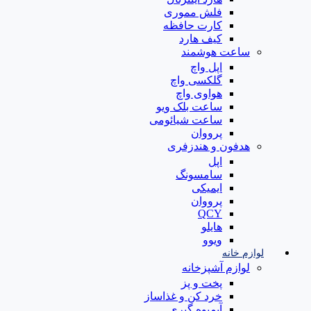
فلش مموری
کارت حافظه
کیف هارد
ساعت هوشمند
اپل واچ
گلکسی واچ
هواوی واچ
ساعت بلک ویو
ساعت شیائومی
پرووان
هدفون و هندزفری
اپل
سامسونگ
ایمیکی
پرووان
QCY
هایلو
ویوو
لوازم خانه
لوازم آشپزخانه
پخت و پز
خرد کن و غذاساز
آبمیوه گیری