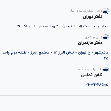
ارسال سفارشات و انبار
دفتر تهران
خیابان بخارست (احمد قصیر) - شهید مقدس ۴ - پلاک 34
مالی و اداری
دفتر مازندران
قائم‌شهر - خ تهران - نبش البرز ۱۲ - مجتمع البرز - طبقه دوم واحد
۲۵
واتس‌اپ و تلگرام
تلفن تماس
۰۹۰۳۹۷۲۸۵۸۵