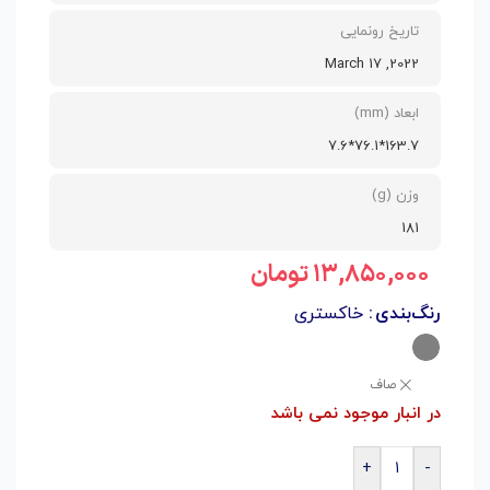
تاریخ رونمایی
2022, March 17
ابعاد (mm)
163.7*76.1*7.6
وزن (g)
181
۱۳,۸۵۰,۰۰۰
تومان
رنگ‌بندی
خاکستری
صاف
در انبار موجود نمی باشد
+
-