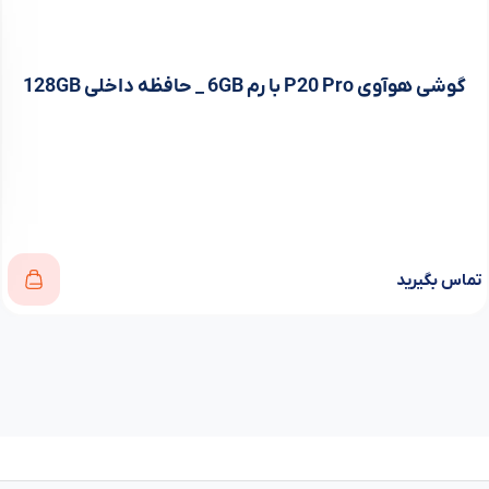
گوشی هوآوی P20 Pro با رم 6GB _ حافظه داخلی 128GB
تماس بگیرید