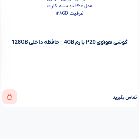
گوشی هوآوی P20 با رم 4GB _ حافظه داخلی 128GB
تماس بگیرید