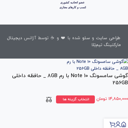
طراحی سایت
و
سئو
شده با ❤️ و ☕ توسط آژانس
دیجیتال
مارکتینگ تیم‌تِلا
گوشی سامسونگ Note 10 با رم 8GB _ حافظه داخلی
256GB
۱۴,۸۵۰,۰۰۰
تومان
انتخاب گزینه ها