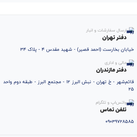
ارسال سفارشات و انبار
دفتر تهران
خیابان بخارست (احمد قصیر) - شهید مقدس ۴ - پلاک 34
مالی و اداری
دفتر مازندران
قائم‌شهر - خ تهران - نبش البرز ۱۲ - مجتمع البرز - طبقه دوم واحد
۲۵
واتس‌اپ و تلگرام
تلفن تماس
۰۹۰۳۹۷۲۸۵۸۵