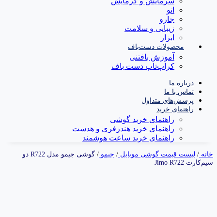
سرمایش و گرمایش
اتو
جارو
زیبایی و سلامت
ابزار
محصولات دست‌باف
آموزش بافتنی
کراپ‌تاپ دست باف
درباره ما
تماس با ما
پرسش‌های متداول
راهنمای خرید
راهنمای خرید گوشی
راهنمای خرید هندزفری و هدست
راهنمای خرید ساعت هوشمند
خانه
/
لیست قیمت گوشی موبایل
/
جیمو
/
گوشی جیمو مدل R722 دو
سیم‌کارت Jimo R722