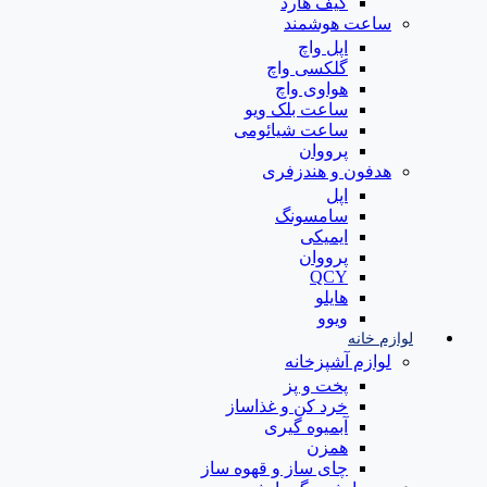
کیف هارد
ساعت هوشمند
اپل واچ
گلکسی واچ
هواوی واچ
ساعت بلک ویو
ساعت شیائومی
پرووان
هدفون و هندزفری
اپل
سامسونگ
ایمیکی
پرووان
QCY
هایلو
ویوو
لوازم خانه
لوازم آشپزخانه
پخت و پز
خرد کن و غذاساز
آبمیوه گیری
همزن
چای ساز و قهوه ساز