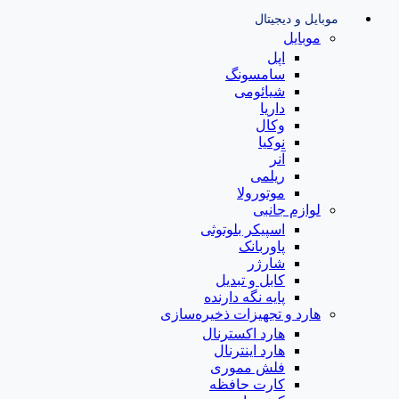
موبایل و دیجیتال
موبایل
اپل
سامسونگ
شیائومی
داریا
وکال
نوکیا
آنر
ریلمی
موتورولا
لوازم جانبی
اسپیکر بلوتوثی
پاوربانک
شارژر
کابل و تبدیل
پایه نگه دارنده
هارد و تجهیزات ذخیره‌سازی
هارد اکسترنال
هارد اینترنال
فلش مموری
کارت حافظه