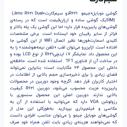
گوشی
موبایل
«جیمو
R621
دو سیم‌کارت»
(Jimo R621 Dual
SIM)
یک گوشی ساده و ارزان‌قیمت است که در رسته‌ی
گوشی‌های پایین‌رده قرار دارد؛ اما این گوشی یک پله بالاتر و
فراتر از سایر رقیبان خود ایستاده است. برخی مشخصات
کلیدی اسمارت‌فون‌ها نظیر اتصال
WiFi
از این گوشی جا
افتاده است. ازاین‌رو می‌توان لقب «تلفن نیمه‌هوشمند» را به
این محصول داد. نمایشگر ۱.۷ اینچی
R621
از نوع
LCD
بوده و
در ساخت آن از فناوری
TFT
استفاده شده است. حافظه‌ی
داخلی این محصول ۶۴ مگابایت است؛ بنابراین نمی‌تواند
فضای زیادی را برای ذخیره‌سازی حجم بالایی از اطلاعات در
اختیار کاربران قرار دهد. اگرچه وجود دوربین در محصولات
پایین‌رده مزیت محسوب می‌شود، دوربین
R621
کیفیت
بالایی ندارند. دوربین اصلی این محصول سنسوری با
رزولوشن
VGA
دارد که می‌توانید با استفاده از آن به
عکاسی و فیلم‌برداری بپردازید. به‌طورکلی این مدل از
گوشی‌های موبایل جیمو را می‌توان مناسب افرادی دانست
که نمی‌خواهند هزینه‌ی زیادی بابت
تلفن همراه
خود صرف