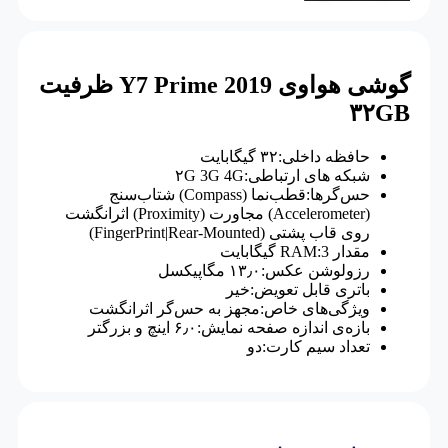
گوشی هواوی Y7 Prime 2019 ظرفیت
۳۲GB
حافظه داخلی:۳۲ گیگابایت
شبکه های ارتباطی:۲G 3G 4G
حس‌گرها:قطب‌نما (Compass) شتاب‌سنج
(Accelerometer) مجاورت (Proximity) اثرانگشت
روی قاب پشتی (FingerPrint|Rear-Mounted)
مقدار RAM:3 گیگابایت
رزولوشن عکس:۱۳٫۰ مگاپیکسل
باتری قابل تعویض:خیر
ویژگی‌های خاص:مجهز به حس‌گر اثرانگشت
بازه‌ی اندازه صفحه نمایش:۶٫۰ اینچ و بزرگتر
تعداد سیم کارت:دو