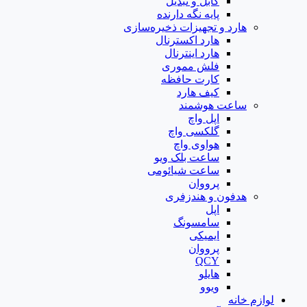
کابل و تبدیل
پایه نگه دارنده
هارد و تجهیزات ذخیره‌سازی
هارد اکسترنال
هارد اینترنال
فلش مموری
کارت حافظه
کیف هارد
ساعت هوشمند
اپل واچ
گلکسی واچ
هواوی واچ
ساعت بلک ویو
ساعت شیائومی
پرووان
هدفون و هندزفری
اپل
سامسونگ
ایمیکی
پرووان
QCY
هایلو
ویوو
لوازم خانه