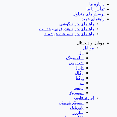
درباره ما
تماس با ما
پرسش‌های متداول
راهنمای خرید
راهنمای خرید گوشی
راهنمای خرید هندزفری و هدست
راهنمای خرید ساعت هوشمند
موبایل و دیجیتال
موبایل
اپل
سامسونگ
شیائومی
داریا
وکال
نوکیا
آنر
ریلمی
موتورولا
لوازم جانبی
اسپیکر بلوتوثی
پاوربانک
شارژر