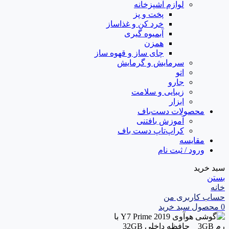
لوازم آشپزخانه
پخت و پز
خرد کن و غذاساز
آبمیوه گیری
همزن
چای ساز و قهوه ساز
سرمایش و گرمایش
اتو
جارو
زیبایی و سلامت
ابزار
محصولات دست‌باف
آموزش بافتنی
کراپ‌تاپ دست باف
مقایسه
ورود / ثبت نام
سبد خرید
بستن
خانه
حساب کاربری من
0
محصول
سبد خرید