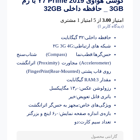
گوشی هوآوی Y7 Prime 2019 با رم
3GB _ حافظه داخلی 32GB
امتیاز
3.00
از 5 امتیاز
1
مشتری
(دیدگاه کاربر
1
)
حافظه داخلی:۳۲ گیگابایت
شبکه های ارتباطی:۲G 3G 4G
حس‌گرها:قطب‌نما (Compass) شتاب‌سنج
(Accelerometer) مجاورت (Proximity) اثرانگشت
روی قاب پشتی (FingerPrint|Rear-Mounted)
مقدار RAM:3 گیگابایت
رزولوشن عکس:۱۳٫۰ مگاپیکسل
باتری قابل تعویض:خیر
ویژگی‌های خاص:مجهز به حس‌گر اثرانگشت
بازه‌ی اندازه صفحه نمایش:۶٫۰ اینچ و بزرگتر
تعداد سیم کارت:دو
گارانتی محصول