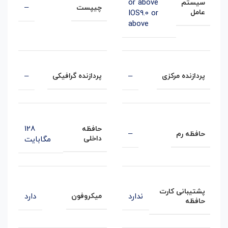
or above
سیستم
–
چیپست
عامل
IOS9.0 or
above
–
–
پردازنده مرکزی
پردازنده گرافیکی
128
حافظه
–
حافظه رم
داخلی
مگابایت
پشتیبانی کارت
ندارد
دارد
میکروفون
حافظه