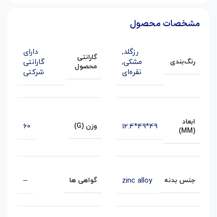
مشخصات محصول
رزگلد
,
دارای
گارانتی
مشکی
,
گارانتی
رنگ‌بندی
محصول
نقره‌ای
شرکتی
ابعاد
60
49*49*12.4
وزن (G)
(MM)
–
zinc alloy
جنس بدنه
گواهی ها