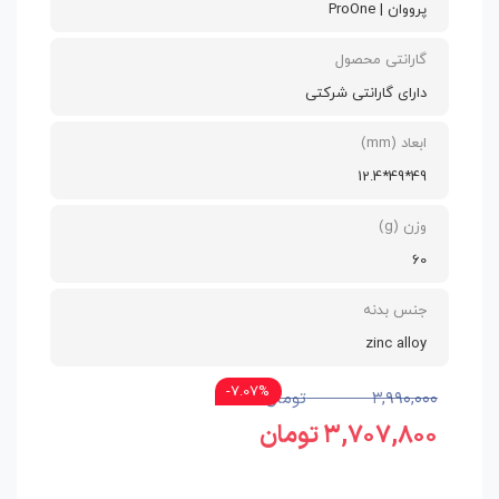
پرووان | ProOne
گارانتی محصول
دارای گارانتی شرکتی
ابعاد (mm)
49*49*12.4
وزن (g)
60
جنس بدنه
zinc alloy
7.07%-
۳,۹۹۰,۰۰۰
تومان
۳,۷۰۷,۸۰۰
تومان