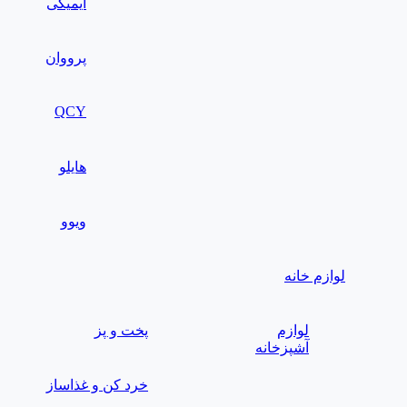
ایمیکی
پرووان
QCY
هایلو
ویوو
لوازم خانه
لوازم
پخت و پز
آشپزخانه
خرد کن و غذاساز