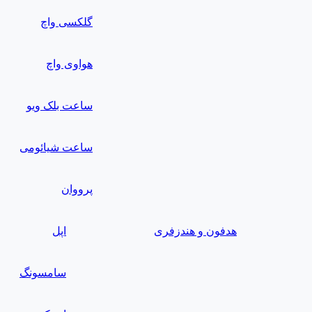
گلکسی واچ
هواوی واچ
ساعت بلک ویو
ساعت شیائومی
پرووان
هدفون و هندزفری
اپل
سامسونگ