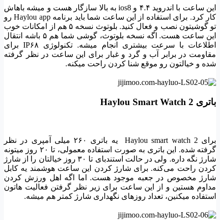
این ساعت با اندروید ۴.۴ و ios8 به بالا سازگار هست و میشه باهاش
کار کرد. برای استفاده از این ساعت شما باید برنامه Haylou app رو
تو گوشیتون نصب و فعال کنید. بلوتوث نسخه ۵ هم از امکانات خوب
این ساعت هست. اگه نسخه بلوتوث، گوشی شما هم ۵ باشه انتقال
اطلاعات با سرعت بیشتری انجام میشه. تکنولوژی IP۶۸ برای
مقاومت در برابر آب و گرد و غبار برای این ساعت در نظر گرفته
شده و خیالتون رو موقع شنا کردن راحت میکنه.
باتری Haylou Smart Watch 2
برای Haylou smart watch 2 یه باتری ۲۶۰ میلی آمپری در نظر
گرفته شده. این باتری به صورت استفاده معمولی، تا ۲۰ روز میتونه
شارژ نگه داره. ولی در حالت استندبای تا ۳۰ روز خیالتان را از شارژ
کردن راحت می‌کنه. برای شارژ کردن این ساعت هوشمند یه کابل
شارژ مخصوص در جعبه موجود هست. اما اگه اهل ورزش کردن
مداوم هستین و از این ساعت برای زیر نظر گرفتن فعالیت هاتون
استفاده میکنین، تعداد روزهای نگهداری شارژ کمتر هم میشه.