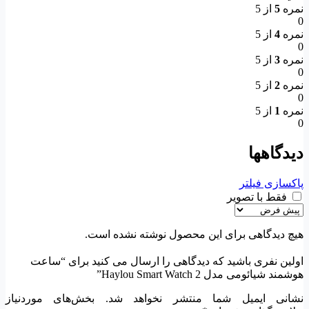
نمره
5
از 5
0
نمره
4
از 5
0
نمره
3
از 5
0
نمره
2
از 5
0
نمره
1
از 5
0
دیدگاهها
پاکسازی فیلتر
فقط با تصویر
هیچ دیدگاهی برای این محصول نوشته نشده است.
اولین نفری باشید که دیدگاهی را ارسال می کنید برای “ساعت
هوشمند شیائومی مدل Haylou Smart Watch 2”
نشانی ایمیل شما منتشر نخواهد شد.
بخش‌های موردنیاز