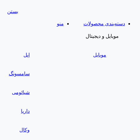
بستن
دسته‌بندی محصولات
منو
موبایل و دیجیتال
موبایل
اپل
سامسونگ
شیائومی
داریا
وکال