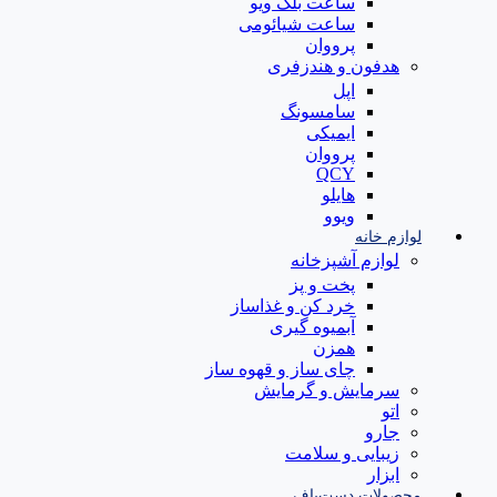
ساعت بلک ویو
ساعت شیائومی
پرووان
هدفون و هندزفری
اپل
سامسونگ
ایمیکی
پرووان
QCY
هایلو
ویوو
لوازم خانه
لوازم آشپزخانه
پخت و پز
خرد کن و غذاساز
آبمیوه گیری
همزن
چای ساز و قهوه ساز
سرمایش و گرمایش
اتو
جارو
زیبایی و سلامت
ابزار
محصولات دست‌باف