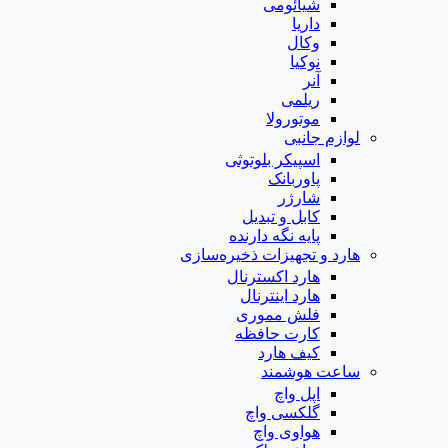
شیائومی
داریا
وکال
نوکیا
آنر
ریلمی
موتورولا
لوازم جانبی
اسپیکر بلوتوثی
پاوربانک
شارژر
کابل و تبدیل
پایه نگه دارنده
هارد و تجهیزات ذخیره‌سازی
هارد اکسترنال
هارد اینترنال
فلش مموری
کارت حافظه
کیف هارد
ساعت هوشمند
اپل واچ
گلکسی واچ
هواوی واچ