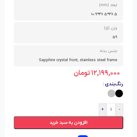
ابعاد (mm)
46.5*46.5*10.9
وزن (g)
59
جنس بدنه
Sapphire crystal front, stainless steel frame
۱۲,۱۹۹,۰۰۰
تومان
رنگ‌بندی
+
-
افزودن به سبد خرید