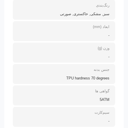
رنگ‌بندی
سبز, مشکی, خاکستری, صورتی
ابعاد (mm)
-
وزن (g)
-
جنس بدنه
TPU hardness 70 degrees
گواهی ها
5ATM
سیم‌کارت
-