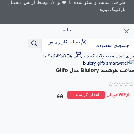
طراحی سایت
و
سئو
شده با ❤️ و ☕ توسط آژانس
دیجیتال
مارکتینگ تیم‌تِلا
خانه
حساب کاربری من
سبد خرید
برای دیدن محصولات که دنبال آن هستید تایپ کنید.
ساعت هوشمند Blulory مدل Glifo
۴۵۴,۵۰۰
تومان
انتخاب گزینه ها