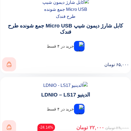
کابل شارژ دیمون شیپ Micro USB جمع شونده طرح
فندک
خرید در ۴ قسط
۶۵,۰۰۰
تومان
الدینیو LDNIO – LS17
خرید در ۴ قسط
۲۲,۰۰۰
تومان
24.14%-
۲۹,۰۰۰
تومان