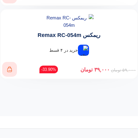
ریمکس Remax RC-054m
خرید در ۴ قسط
۳۹,۰۰۰
تومان
33.90%-
۵۹,۰۰۰
تومان