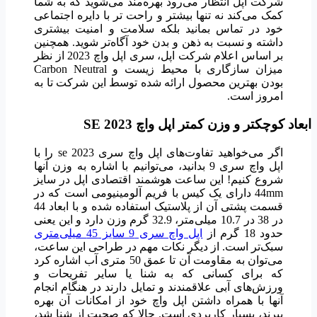
شرکت اپل انتظار می‌رود بهره‌مند می‌شوید که به شما
کمک می‌کند نه تنها بیشتر و راحت تر با دایره اجتماعی
خود در تماس بمانید بلکه سلامت و امنیت بیشتری
داشته و نسبت به ذهن و بدن خود آگاه‌تر شوید. همچنین
بر اساس اعلام شرکت اپل، سری اپل واچ 2023 از نظر
میزان سازگاری با محیط زیست و Carbon Neutral
بودن بهترین محصول ارائه شده توسط این شرکت تا به
امروز است.
ابعاد کوچکتر و وزن کمتر اپل واچ SE 2023
اگر می‌خواهید تفاوت‌های اپل واچ سری se 2023 را با
اپل واچ سری 9 بدانید، می‌توانیم با اشاره به وزن آنها
شروع کنیم! این ساعت هوشمند اقتصادی اپل در سایز
44mm دارای یک کیس با فریم آلومینیومی است که در
قسمت پشتی آن از پلاستیک استفاده شده و با ابعاد 44
در 38 در 10.7 میلی‌متر، 32.9 گرم وزن دارد و این یعنی
حدود 18 گرم از
اپل واچ سری 9 سایز 45 میلی‌متری
سبک‌تر است. از دیگر نکات مهم در طراحی این ساعت،
می‌توان به مقاومت آن تا عمق 50 متری آب اشاره کرد
که برای کسانی که به شنا یا سایر تفریحات و
ورزش‌های آبی علاقمندند و تمایل دارند در هنگام انجام
آنها با همراه داشتن اپل واچ خود از امکانات آن بهره
ببرند، بسیار کاربردی است. حالا که صحبت از شنا شد،