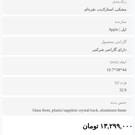
رنگ‌بندی
مشکی, استارلایت, نقره‌ای
سازنده
اپل | Apple
گارانتی محصول
دارای گارانتی شرکتی
ابعاد (mm)
44*38*10.7
وزن (g)
32.9
جنس بدنه
Glass front, plastic/sapphire crystal back, aluminum frame
۱۳,۲۹۹,۰۰۰
تومان