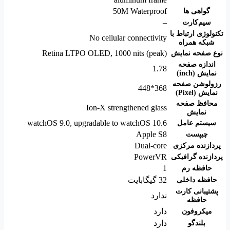
50M Waterproof
گواهی ها
–
سیم‌کارت
تکنولوژی ارتباط با
No cellular connectivity
شبکه همراه
Retina LTPO OLED, 1000 nits (peak)
نوع صفحه نمایش
اندازه صفحه
1.78
نمایش (inch)
رزولوشن صفحه
368*448
نمایش (Pixel)
محافظ صفحه
Ion-X strengthened glass
نمایش
watchOS 9.0, upgradable to watchOS 10.6
سیستم عامل
Apple S8
چیپست
Dual-core
پردازنده مرکزی
PowerVR
پردازنده گرافیکی
1
حافظه رم
32 گیگابایت
حافظه داخلی
پشتیبانی کارت
ندارد
حافظه
دارد
میکروفون
دارد
بلندگو