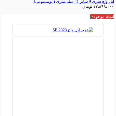
اپل واچ سری 9 سایز 41 میلی‌متری (آلومینیومی)
۱۷,۸۹۹,۰۰۰
تومان
اتمام موجودی