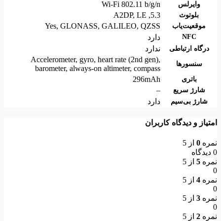
Wi-Fi 802.11 b/g/n
وایرلس
A2DP
,
LE
,
5.3
بلوتوث
Yes, GLONASS, GALILEO, QZSS
موقعیت‌یاب
NFC
دارد
ندارد
درگاه ارتباطی
Accelerometer, gyro, heart rate (2nd gen),
سنسورها
barometer, always-on altimeter, compass
296mAh
باتری
–
شارژ سریع
دارد
شارژ بی‌سیم
امتیاز و دیدگاه کاربران
نمره
0
از 5
0 دیدگاه
نمره
5
از 5
0
نمره
4
از 5
0
نمره
3
از 5
0
نمره
2
از 5