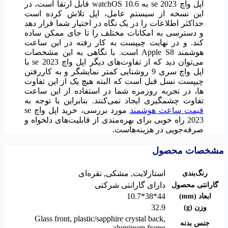
اپل واچ se 2023 به watchOS 10.6 قابل ارتقا است، در
این نسخه از سیستم عامل، اپل تلاش کرده است
حداکثر اطلاعات را در یک نگاه در اختیار شما قرار دهد
و دسترسی به امکانات مختلف را تا جای ممکن ساده
کند. و در نهایت چیپست به کار رفته در این ساعت
هوشمند Apple S8 است. با نگاهی به این مشخصات
می‌توان دید که از تفاوت‌های دیگر اپل واچ se 2023 با
اپل واچ سری 9 روشنایی کمتر نمایشگر و به کاررفتن
چیپست نسل قبل است که البته هیچ یک از این تفاوت
ها، در تجربه روزمره شما در استفاده از این ساعت
تفاوت چشمگیری ایجاد نمی‌کنند. بنابراین با توجه به
قیمت ساعت هوشمند
مورد بررسی، خرید اپل واچ se
2023 راه خوبی برای بهره‌مندی از قابلیت‌های دلخواه و
صرفه‌جویی در هزینه‌هاست.
مشخصات محصول
استارلایت
,
مشکی
,
نقره‌ای
رنگ‌بندی
دارای گارانتی شرکتی
گارانتی محصول
44*38*10.7
ابعاد (mm)
32.9
وزن (g)
Glass front, plastic/sapphire crystal back,
جنس بدنه
aluminum frame