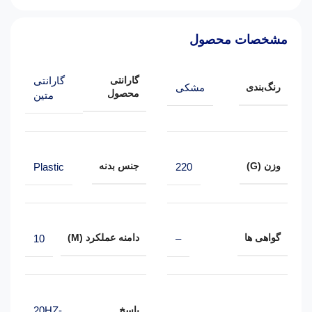
مشخصات محصول
گارانتی
گارانتی
رنگ‌بندی
مشکی
محصول
متین
وزن (G)
جنس بدنه
Plastic
220
گواهی ها
دامنه عملکرد (M)
10
–
20HZ-
پاسخ