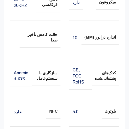
میکروفون
دارد
فرکانسی
20KHZ
حالت کاهش تأخیر
اندازه درایور (MM)
–
10
صدا
CE,
Android
کدک‌های
سازگاری با
FCC,
پشتیبانی‌شده
سیستم‌عامل
& iOS
RoHS
بلوتوث
NFC
5.0
ندارد