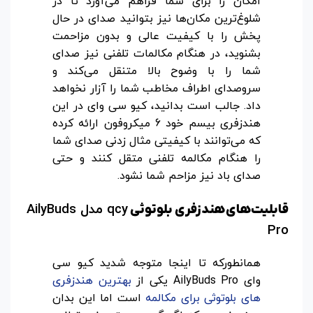
امکان را برای شما فراهم می‌آورد تا در
شلوغ‌ترین مکان‌ها نیز بتوانید صدای در حال
پخش را با کیفیت عالی و بدون مزاحمت
بشنوید، در هنگام مکالمات تلفنی نیز صدای
شما را با وضوح بالا متنقل می‌کند و
سروصدای اطراف مخاطب شما را آزار نخواهد
داد. جالب است بدانید، کیو سی وای در این
هندزفری بیسم خود 6 میکروفون ارائه کرده
که می‌توانند با کیفیتی مثال زدنی صدای شما
را هنگام مکالمه تلفنی متقل کنند و حتی
صدای باد نیز مزاحم شما نشود.
qcy
مدل
AilyBuds
قابلیت‌های هندزفری بلوتوثی
Pro
همانطورکه تا اینجا متوجه شدید کیو سی
وای AilyBuds Pro یکی از
بهترین هندزفری
های بلوتوثی برای مکالمه
است اما این بدان