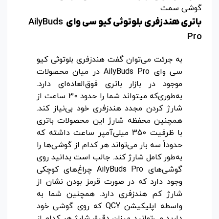
گوشی سمت
AilyBuds
باتری هندزفری بلوتوثی کیو سی وای
Pro
به جرئت می‌توان گفت هندزفری بلوتوثی کیو
سی وای AilyBuds Pro در میان محصولات
موجود در بازار باتری فوق‌العاده‌ای دارد.
به‌طوری‌که میتواند شما را حدود 30 ساعت از
شارژ کردن مجدد هندزفری خود بی‌نیاز کند.
همچنین محفظه شارژ این محصولات باتری
با ظرفیت 350 میلی‌آمپر ساعت داشته که
حدوداً سه بار می‌تواند هر کدام از گوشی‌ها را
به‌طور کامل شارژ کند.
جالب است بدانید روی
گوشی‌های AilyBuds Pro چراغ‌های کوچکی
وجود دارد که در صورت قرمز بودن نشان از
شارژ کم هندزفری دارد. همچنین شما به
واسطه اپلیکیشن QCY که روی گوشی خود
دارید می‌توانید میزان دقیق شارژ هر کدام از