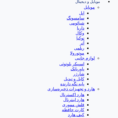
موبایل و دیجیتال
موبایل
اپل
سامسونگ
شیائومی
داریا
وکال
نوکیا
آنر
ریلمی
موتورولا
لوازم جانبی
اسپیکر بلوتوثی
پاوربانک
شارژر
کابل و تبدیل
پایه نگه دارنده
هارد و تجهیزات ذخیره‌سازی
هارد اکسترنال
هارد اینترنال
فلش مموری
کارت حافظه
کیف هارد