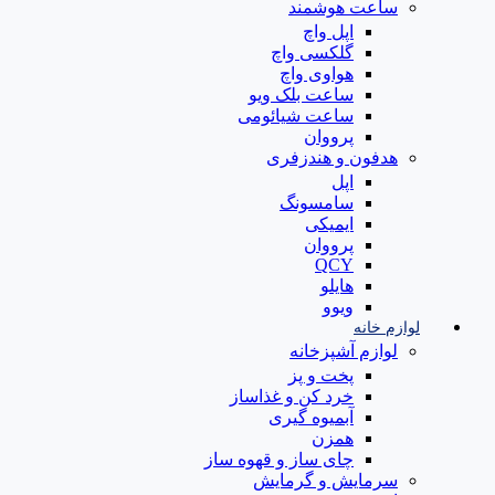
ساعت هوشمند
اپل واچ
گلکسی واچ
هواوی واچ
ساعت بلک ویو
ساعت شیائومی
پرووان
هدفون و هندزفری
اپل
سامسونگ
ایمیکی
پرووان
QCY
هایلو
ویوو
لوازم خانه
لوازم آشپزخانه
پخت و پز
خرد کن و غذاساز
آبمیوه گیری
همزن
چای ساز و قهوه ساز
سرمایش و گرمایش