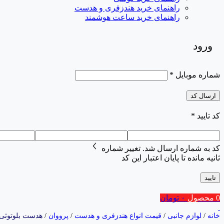
راهنمای خرید هندزفری و هدست
راهنمای خرید ساعت هوشمند
ورود
شماره موبایل
*
ارسال کد
کد تایید
*
کد به شماره
ارسال شد.
تغییر شماره
ثانیه مانده تا پایان اعتبار این کد
تایید
0
محصول
۰
تومان
خانه
/
لوازم جانبی
/
قیمت انواع هندزفری و هدست
/
پرووان
/
هدست بلوتوثی پروو