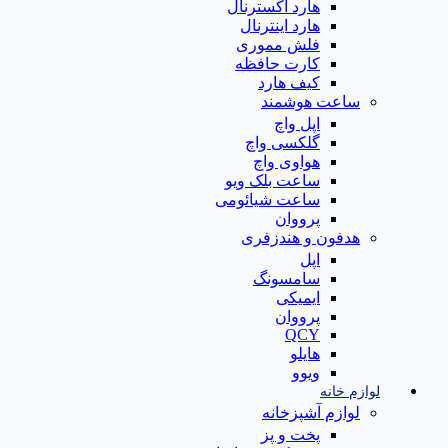
هارد اکسترنال
هارد اینترنال
فلش مموری
کارت حافظه
کیف هارد
ساعت هوشمند
اپل واچ
گلکسی واچ
هواوی واچ
ساعت بلک ویو
ساعت شیائومی
پرووان
هدفون و هندزفری
اپل
سامسونگ
ایمیکی
پرووان
QCY
هایلو
ویوو
لوازم خانه
لوازم آشپزخانه
پخت و پز