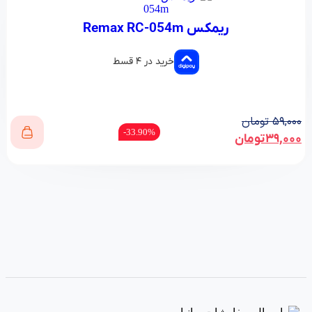
ریمکس Remax RC-054m
خرید در ۴ قسط
۵۹,۰۰۰
تومان
33.90%-
۳۹,۰۰۰
تومان