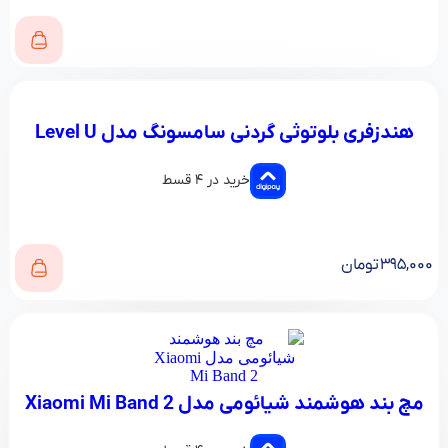
هندزفری بلوتوثی گردنی سامسونگ مدل Level U
خرید در ۴ قسط
۳۹۵,۰۰۰
تومان
مچ بند هوشمند شیائومی مدل Xiaomi Mi Band 2