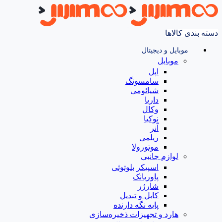
دسته بندی کالاها
موبایل و دیجیتال
موبایل
اپل
سامسونگ
شیائومی
داریا
وکال
نوکیا
آنر
ریلمی
موتورولا
لوازم جانبی
اسپیکر بلوتوثی
پاوربانک
شارژر
کابل و تبدیل
پایه نگه دارنده
هارد و تجهیزات ذخیره‌سازی