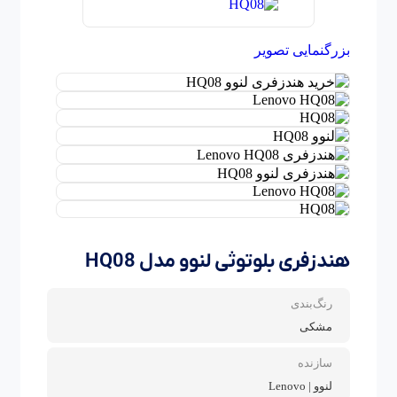
بزرگنمایی تصویر
هندزفری بلوتوثی لنوو مدل HQ08
رنگ‌بندی
مشکی
سازنده
لنوو | Lenovo