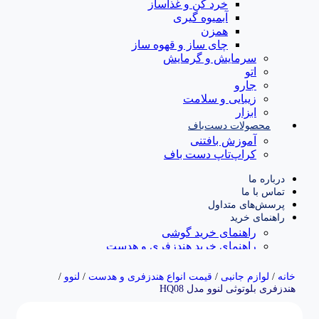
خرد کن و غذاساز
آبمیوه گیری
همزن
چای ساز و قهوه ساز
سرمایش و گرمایش
اتو
جارو
زیبایی و سلامت
ابزار
محصولات دست‌باف
آموزش بافتنی
کراپ‌تاپ دست باف
درباره ما
تماس با ما
پرسش‌های متداول
راهنمای خرید
راهنمای خرید گوشی
راهنمای خرید هندزفری و هدست
راهنمای خرید ساعت هوشمند
خانه
/
لوازم جانبی
/
قیمت انواع هندزفری و هدست
/
لنوو
/
هندزفری بلوتوثی لنوو مدل HQ08