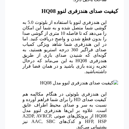
کیفیت صدای هندزفری لنوو HQ08
این هندزفری لنوو با استفاده از بلوتوث 5.0 به
گوشی شما متصل شده و به شما این امکان
را می‌دهد که تا فاصله 10 متری از گوشی صدا
را بدون قطع شدن و واضح دریافت کنید. اما
در این هندزفری شما شاهد ویژگی کمیاب
صدای فراگیر 360 درجه استریو هستید، به
گونه‌ای که شنیدن صدای بازی از طریق
هندزفری HQ08 به این می‌ماند که درحال
تجربه زنده بازی باشید و در همان فضا قرار
داشته‌باشید.
این هندزفری بلوتوثی در هنگام مکالمه هم
کیفیت صدای HD را برای شما فراهم آورده و
نسبت به سر و صدای محیط اطراف عایق
است. علاوه بر این‌ها هندزفری لنوو مدل
HQ08 از پروتکل‌های صوتی A2DP, AVRCP,
HFP, HSP و کدک‌های AAC, SBC نیز
پشتیبانی می‌کند.