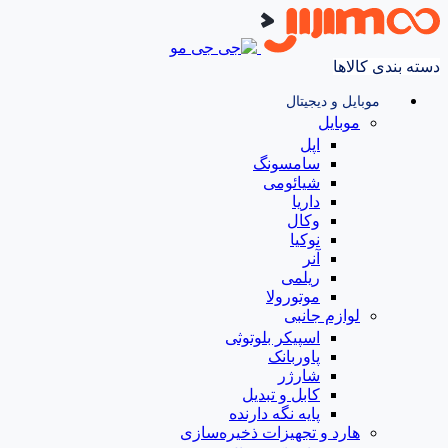
دسته بندی کالاها
موبایل و دیجیتال
موبایل
اپل
سامسونگ
شیائومی
داریا
وکال
نوکیا
آنر
ریلمی
موتورولا
لوازم جانبی
اسپیکر بلوتوثی
پاوربانک
شارژر
کابل و تبدیل
پایه نگه دارنده
هارد و تجهیزات ذخیره‌سازی