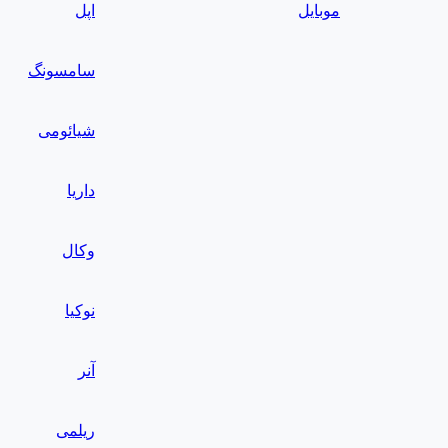
موبایل
اپل
سامسونگ
شیائومی
داریا
وکال
نوکیا
آنر
ریلمی