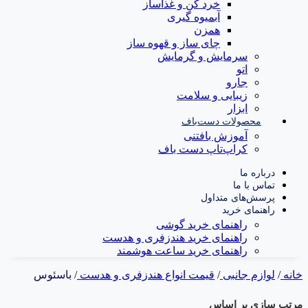
خرد کن و غذاساز
آبمیوه گیری
همزن
چای ساز و قهوه ساز
سرمایش و گرمایش
اتو
جارو
زیبایی و سلامت
ابزار
محصولات دست‌باف
آموزش بافتنی
کراپ‌تاپ دست باف
درباره ما
تماس با ما
پرسش‌های متداول
راهنمای خرید
راهنمای خرید گوشی
راهنمای خرید هندزفری و هدست
راهنمای خرید ساعت هوشمند
خانه
/
لوازم جانبی
/
قیمت انواع هندزفری و هدست
/
باسئوس
مرتب سازی بر اساس