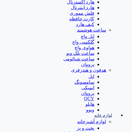
هارد اکسترنال
هارد اینترنال
فلش مموری
کارت حافظه
کیف هارد
ساعت هوشمند
اپل واچ
گلکسی واچ
هواوی واچ
ساعت بلک ویو
ساعت شیائومی
پرووان
هدفون و هندزفری
اپل
سامسونگ
ایمیکی
پرووان
QCY
هایلو
ویوو
لوازم خانه
لوازم آشپزخانه
پخت و پز