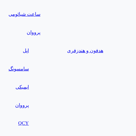
ساعت شیائومی
پرووان
هدفون و هندزفری
اپل
سامسونگ
ایمیکی
پرووان
QCY