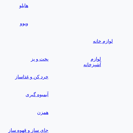
هایلو
ویوو
لوازم خانه
لوازم
پخت و پز
آشپزخانه
خرد کن و غذاساز
آبمیوه گیری
همزن
چای ساز و قهوه ساز