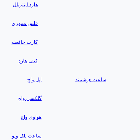
هارد اینترنال
فلش مموری
کارت حافظه
کیف هارد
ساعت هوشمند
اپل واچ
گلکسی واچ
هواوی واچ
ساعت بلک ویو