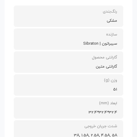
رنگ‌بندی
مشکی
سازنده
سیبراتون | Sibraton
گارانتی محصول
گارانتی متین
وزن (g)
51
ابعاد (mm)
32.4*32.4*32.4
شدت جریان خروجی
3A, 1.5A, 2.5A, 4.5A, 5A