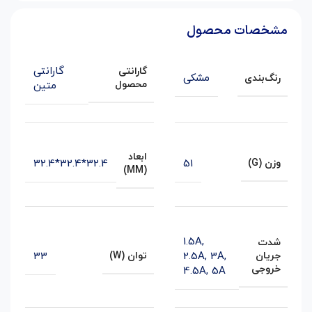
مشخصات محصول
گارانتی
گارانتی
مشکی
رنگ‌بندی
محصول
متین
ابعاد
32.4*32.4*32.4
51
وزن (G)
(MM)
1.5A
,
شدت
33
2.5A
,
3A
,
جریان
توان (W)
خروجی
4.5A
,
5A