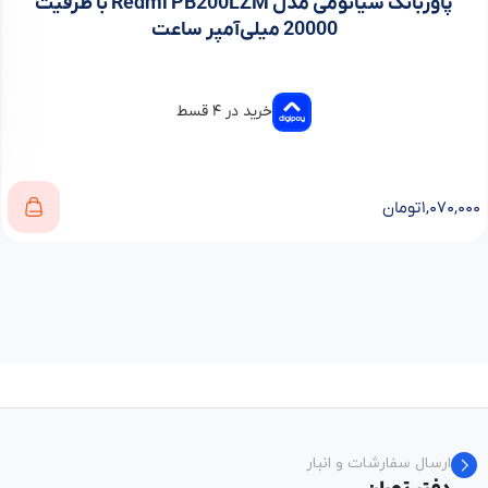
پاوربانک شیائومی مدل Redmi PB200LZM با ظرفیت
20000 میلی‌آمپر ساعت
خرید در ۴ قسط
۱,۰۷۰,۰۰۰
تومان
ارسال سفارشات و انبار