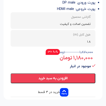
پورت ورودی: DP male
پورت خروجی: HDMI male
گارانتی محصول
تضمین اصالت و کیفیت
طول کابل (m)
1.8
۱,۸۷۰,۰۰۰
تومان
36.90%-
۱,۱۸۰,۰۰۰
تومان
موجود در انبار
افزودن به سبد خرید
خرید در ۴ قسط