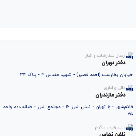
ارسال سفارشات و انبار
دفتر تهران
خیابان بخارست (احمد قصیر) - شهید مقدس ۴ - پلاک 34
مالی و اداری
دفتر مازندران
قائم‌شهر - خ تهران - نبش البرز ۱۲ - مجتمع البرز - طبقه دوم واحد
۲۵
واتس‌اپ و تلگرام
تلفن تماس