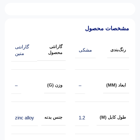
مشخصات محصول
گارانتی
گارانتی
رنگ‌بندی
مشکی
محصول
متین
ابعاد (MM)
وزن (G)
–
–
طول کابل (M)
جنس بدنه
zinc alloy
1.2