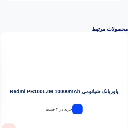
محصولات مرتبط
پاوربانک شیائومی Redmi PB100LZM 10000mAh
خرید در ۴ قسط