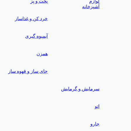
لوازم
پخت و پز
آشپزخانه
خرد کن و غذاساز
آبمیوه گیری
همزن
چای ساز و قهوه ساز
سرمایش و گرمایش
اتو
جارو