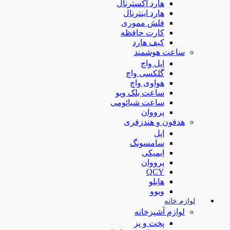
هارد اکسترنال
هارد اینترنال
فلش مموری
کارت حافظه
کیف هارد
ساعت هوشمند
اپل واچ
گلکسی واچ
هواوی واچ
ساعت بلک ویو
ساعت شیائومی
پرووان
هدفون و هندزفری
اپل
سامسونگ
ایمیکی
پرووان
QCY
هایلو
ویوو
لوازم خانه
لوازم آشپزخانه
پخت و پز