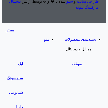
طراحی سایت
و
سئو
شده با ❤️ و ☕ توسط آژانس
دیجیتال
مارکتینگ تیم‌تِلا
بستن
دسته‌بندی محصولات
منو
موبایل و دیجیتال
موبایل
اپل
سامسونگ
شیائومی
داریا