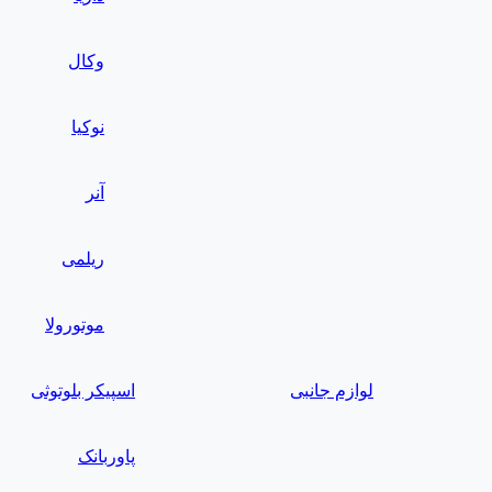
وکال
نوکیا
آنر
ریلمی
موتورولا
لوازم جانبی
اسپیکر بلوتوثی
پاوربانک