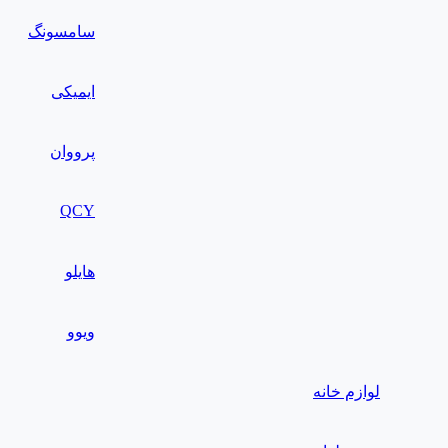
سامسونگ
ایمیکی
پرووان
QCY
هایلو
ویوو
لوازم خانه