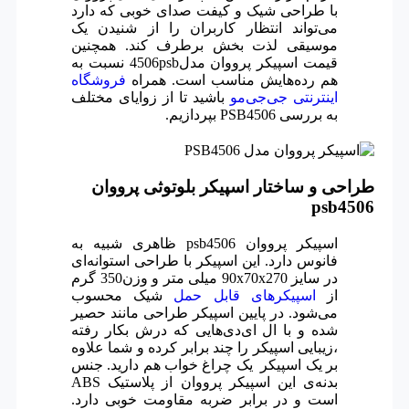
با طراحی شیک و کیفت صدای خوبی که دارد
می‌تواند انتظار کاربران را از شنیدن یک
موسیقی لذت بخش برطرف ‌کند. همچنین
قیمت اسپیکر پرووان مدل4506psb نسبت به
هم رده‌هایش مناسب است. همراه
فروشگاه
اینترنتی جی‌جی‌مو
باشید تا از زوایای مختلف
به بررسی PSB4506 بپردازیم.
طراحی و ساختار اسپیکر بلوتوثی پرووان
psb4506
اسپیکر پرووان psb4506 ظاهری شبیه به
فانوس دارد. این اسپیکر با طراحی استوانه‌ای
در سایز 90x70x270 میلی‌ متر و وزن350 گرم
از
اسپیکر‌های قابل حمل
شیک محسوب
می‌شود. در پایین اسپیکر طراحی مانند حصیر
شده و با ال ای‌دی‌هایی که درش بکار رفته
،زیبایی اسپیکر را چند برابر کرده و شما علاوه
بر یک اسپیکر یک چراغ خواب هم دارید. جنس
بدنه‌ی این اسپیکر پرووان از پلاستیک ABS
است و در برابر ضربه مقاومت خوبی دارد.