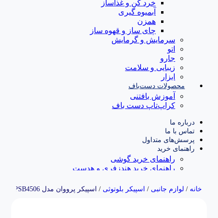
خرد کن و غذاساز
آبمیوه گیری
همزن
چای ساز و قهوه ساز
سرمایش و گرمایش
اتو
جارو
زیبایی و سلامت
ابزار
محصولات دست‌باف
آموزش بافتنی
کراپ‌تاپ دست باف
درباره ما
تماس با ما
پرسش‌های متداول
راهنمای خرید
راهنمای خرید گوشی
راهنمای خرید هندزفری و هدست
راهنمای خرید ساعت هوشمند
خانه
/
لوازم جانبی
/
اسپیکر بلوتوثی
/
اسپیکر پرووان مدل PSB4506