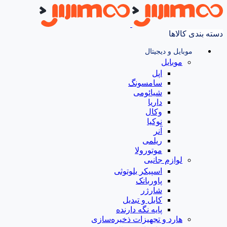
دسته بندی کالاها
موبایل و دیجیتال
موبایل
اپل
سامسونگ
شیائومی
داریا
وکال
نوکیا
آنر
ریلمی
موتورولا
لوازم جانبی
اسپیکر بلوتوثی
پاوربانک
شارژر
کابل و تبدیل
پایه نگه دارنده
هارد و تجهیزات ذخیره‌سازی