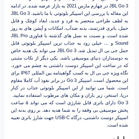
JBL Go 3 در چهارم مارس 2021 به بازار عرضه شده. در ادامه
این مقاله با بررسی این اسپیکر بلوتوثی با ما باشید. JBL Go 3
به لطف طراحی منحصر به فرد و جدید، ابعاد کوچک و قابل
حمل، باتری قدرتمند، بدنه ضدآب، امکانات و آپشن های به روز
شده است. و نسبت به نسل های گذشته با فناوری JBL Pro
Sound و … خیلی زود به جذاب ترین اسپیکر بلوتوثی قابل
حمل جی بی ال تبدیل شد. JBL Go 3 می تواند یک هدیه خاص
به دوستداران دنیای موسیقی باشد. یکی دیگر از نکات مثبتی
که در ساخت این اسپیکر دوست داشتنی به چشم می خورد.
نگاه ویژه جی بی ال به کسب گواهینامه بین المللی IP67 برای
این محصول است. اسپیکر Go 3 در برابر نفوذ آب کاملا مقاوم
است. شما می توانید از این اسپیکر بلوتوثی جذاب در کنار
دریا، استخر، زیر باران و مکان های مرطوب استفاده نمایید.
Go 3 دارای باتری قابل شارژی است که می تواند ۵ ساعت
پخش موسیقی بی وقفه را به شما هدیه دهد. بر روی بدنه این
اسپیکر دوست داشتنی، درگاه USB-C جهت شارژ باتری تعبیه
شده است.